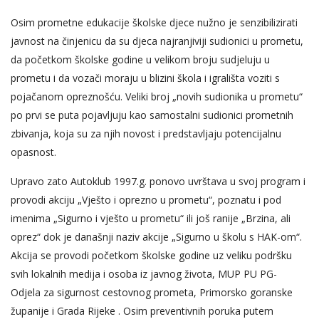
Osim prometne edukacije školske djece nužno je senzibilizirati
javnost na činjenicu da su djeca najranjiviji sudionici u prometu,
da početkom školske godine u velikom broju sudjeluju u
prometu i da vozači moraju u blizini škola i igrališta voziti s
pojačanom opreznošću. Veliki broj „novih sudionika u prometu“
po prvi se puta pojavljuju kao samostalni sudionici prometnih
zbivanja, koja su za njih novost i predstavljaju potencijalnu
opasnost.
Upravo zato Autoklub 1997.g. ponovo uvrštava u svoj program i
provodi akciju „Vješto i oprezno u prometu“, poznatu i pod
imenima „Sigurno i vješto u prometu“ ili još ranije „Brzina, ali
oprez“ dok je današnji naziv akcije „Sigurno u školu s HAK-om“.
Akcija se provodi početkom školske godine uz veliku podršku
svih lokalnih medija i osoba iz javnog života, MUP PU PG-
Odjela za sigurnost cestovnog prometa, Primorsko goranske
županije i Grada Rijeke . Osim preventivnih poruka putem