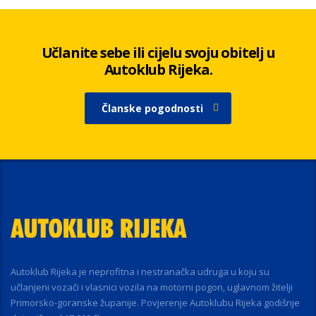
Učlanite sebe ili cijelu svoju obitelj u
Autoklub Rijeka.
Članske pogodnosti
Autoklub Rijeka je neprofitna i nestranačka udruga u koju su
učlanjeni vozači i vlasnici vozila na motorni pogon, uglavnom žitelji
Primorsko-goranske županije. Povjerenje Autoklubu Rijeka godišnje