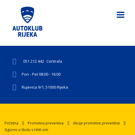
051 212 442
Centrala
Pon - Pet 08:00 - 16:00
Rujevica 9/1, 51000 Rijeka
Početna
Prometna preventiva
Akcije prometne preventive
Sigurno u školu s HAK-om