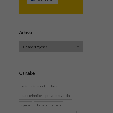
Arhiva
Arhiva
Odaberi mjesec
Oznake
automoto sport
brdo
dani tehničke ispravnosti vozila
djeca
djeca u prometu