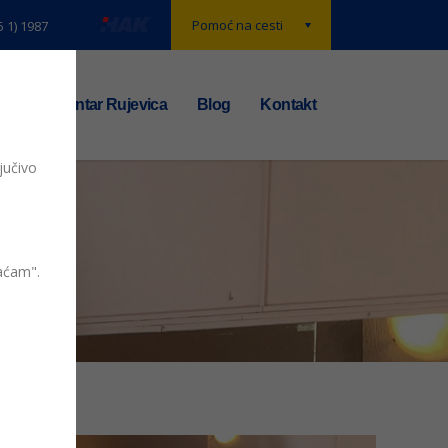
Pomoć na cesti
5 1) 1987
t
TS centar Rujevica
Blog
Kontakt
jučivo
vaćam".