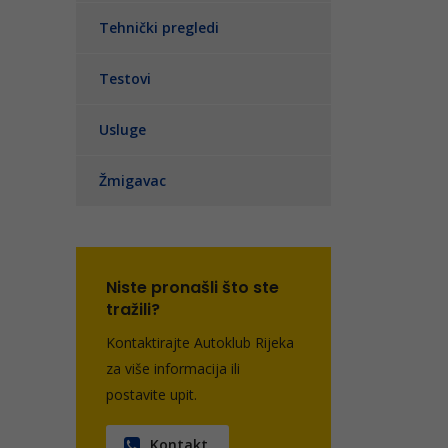
Tehnički pregledi
Testovi
Usluge
Žmigavac
Niste pronašli što ste
tražili?
Kontaktirajte Autoklub Rijeka
za više informacija ili
postavite upit.
Kontakt