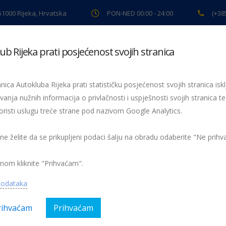
 51000 Rijeka, Hrvatska
PON-NED 00:00 - 24:00
(+38
ub Rijeka prati posjećenost svojih stranica
ki pregled
Pomoć na cesti
Servis
Preventiva
Spor
nica Autokluba Rijeka prati statističku posjećenost svojih stranica iskl
vanja nužnih informacija o privlačnosti i uspješnosti svojih stranica te
oristi uslugu treće strane pod nazivom Google Analytics.
26. izdanje Županijskog natjecanja Sigurno u prometu
IMG_3686
 ne želite da se prikupljeni podaci šalju na obradu odaberite "Ne prih
nom kliknite "Prihvaćam".
podataka
rihvaćam
Prihvaćam