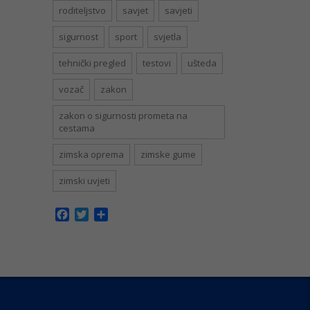
roditeljstvo
savjet
savjeti
sigurnost
sport
svjetla
tehnički pregled
testovi
ušteda
vozač
zakon
zakon o sigurnosti prometa na
cestama
zimska oprema
zimske gume
zimski uvjeti
Facebook
Twitter
Share