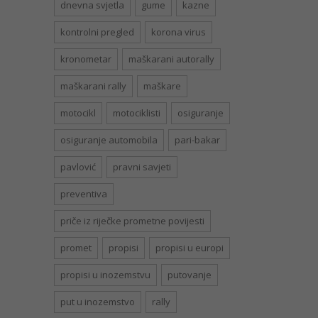
dnevna svjetla
gume
kazne
kontrolni pregled
korona virus
kronometar
maškarani autorally
maškarani rally
maškare
motocikl
motociklisti
osiguranje
osiguranje automobila
pari-bakar
pavlović
pravni savjeti
preventiva
priče iz riječke prometne povijesti
promet
propisi
propisi u europi
propisi u inozemstvu
putovanje
put u inozemstvo
rally