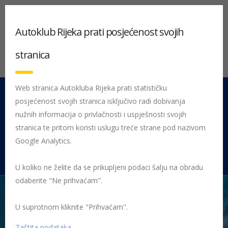
Autoklub Rijeka prati posjećenost svojih
stranica
Web stranica Autokluba Rijeka prati statističku
posjećenost svojih stranica isključivo radi dobivanja
051 212 442
Centrala
nužnih informacija o privlačnosti i uspješnosti svojih
Pon - Pet 08:00 - 16:00
stranica te pritom koristi uslugu treće strane pod nazivom
Google Analytics.
Rujevica 9/1, 51000 Rijeka
U koliko ne želite da se prikupljeni podaci šalju na obradu
odaberite "Ne prihvaćam".
U suprotnom kliknite "Prihvaćam".
Početna
Posljednje objavljene novosti
AK Rijeka
Dani
tehničke ispravnosti motocikala 2021.
Dani tehničke ispravnosti
Zaštita podataka