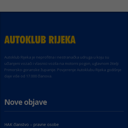
Autoklub Rijeka je neprofitna i nestranačka udruga u koju su
učlanjeni vozači i vlasnici vozila na motorni pogon, uglavnom žitelji
Primorsko-goranske županije. Povjerenje Autoklubu Rijeka godišnje
daje više od 17.000 članova.
Nove objave
HAK članstvo – pravne osobe