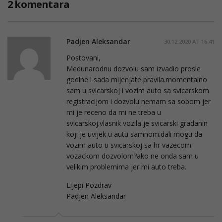
2 komentara
Padjen Aleksandar
30.12.2020 AT 16:41
Postovani,
Medunarodnu dozvolu sam izvadio prosle
godine i sada mijenjate pravila.momentalno
sam u svicarskoj i vozim auto sa svicarskom
registracijom i dozvolu nemam sa sobom jer
mi je receno da mi ne treba u
svicarskoj.vlasnik vozila je svicarski gradanin
koji je uvijek u autu samnom.dali mogu da
vozim auto u svicarskoj sa hr vazecom
vozackom dozvolom?ako ne onda sam u
velikim problemima jer mi auto treba.
Lijepi Pozdrav
Padjen Aleksandar