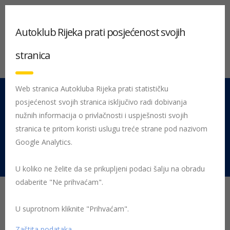
Autoklub Rijeka prati posjećenost svojih
stranica
Web stranica Autokluba Rijeka prati statističku
posjećenost svojih stranica isključivo radi dobivanja
051 212 442
Centrala
nužnih informacija o privlačnosti i uspješnosti svojih
Pon - Pet 08:00 - 16:00
stranica te pritom koristi uslugu treće strane pod nazivom
Google Analytics.
Rujevica 9/1, 51000 Rijeka
U koliko ne želite da se prikupljeni podaci šalju na obradu
odaberite "Ne prihvaćam".
Novosti pri izdavanju
međunarodnih vozačkih
U suprotnom kliknite "Prihvaćam".
Zaštita podataka