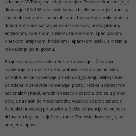
izdavanje MVD koja se izdaje temeljem Ženevske konvencije je
dimenzije 105×148 mm, sivih korica i bijelih unutarnjih stranica,
sadrži obvezno tekst na hrvatskom i francuskom jeziku, dok su
dodatne stranice sastavljene na hrvatskom, portugalskom,
engleskom, korejskom, ruskom, tajlandskom, španjolskom,
kineskom, arapskom, hindskom i japanskom jeziku, a njezin je
rok važenja jednu godinu.
Brojne su države stranke i Bečke konvencije i Ženevske
konvencije, no ima ih koje su potpisnice samo jedne. Iako
odredbe Bečke konvencije u suštini odgovaraju velikoj većini
odredaba iz Ženevske konvencije, postoji razlika u obrascima
nacionalnih i međunarodnih vozačkih dozvola, što se u praksi
očituje na način da međunarodne vozačke dozvole izdane u
Republici Hrvatskoj po pravilima Bečke konvencije ne vrijede u
državama koje su isključivo stranke Ženevske konvencije, na
primjer u Japanu.