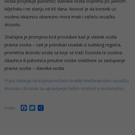
vozila posjeduje punomoć vlasnika vozila ovjerenu po javnom
bilježniku i ne stariju od 60 dana. Novost je da korisnik uz
osobnu iskaznicu obavezno mora imati i važeću vozačku
dozvolu.
Značajna je promjena kod procedure kad je vlasnik vozila
pravna osoba – sad je potreban izvadak iz sudskog registra,
prometna dozvolu vozila za koje se traži Dozvola te osobna
iskaznica ili putovnica prisutne osobe ovlaštene za zastupanje
pravne osobe – vlasnika vozila.
Popis lokacija na kojima možete izvaditi međunarodnu vozačku
dozvolu i dozvolu za upravljanje tuđim vozilom u inozemstvu.
Facebook
Twitter
Share
SHARE