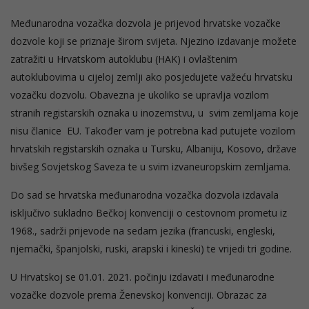
Međunarodna vozačka dozvola je prijevod hrvatske vozačke
dozvole koji se priznaje širom svijeta. Njezino izdavanje možete
zatražiti u Hrvatskom autoklubu (HAK) i ovlaštenim
autoklubovima u cijeloj zemlji ako posjedujete važeću hrvatsku
vozačku dozvolu. Obavezna je ukoliko se upravlja vozilom
stranih registarskih oznaka u inozemstvu, u svim zemljama koje
nisu članice EU. Također vam je potrebna kad putujete vozilom
hrvatskih registarskih oznaka u Tursku, Albaniju, Kosovo, države
bivšeg Sovjetskog Saveza te u svim izvaneuropskim zemljama.
Do sad se hrvatska međunarodna vozačka dozvola izdavala
isključivo sukladno Bečkoj konvenciji o cestovnom prometu iz
1968., sadrži prijevode na sedam jezika (francuski, engleski,
njemački, španjolski, ruski, arapski i kineski) te vrijedi tri godine.
U Hrvatskoj se 01.01. 2021. počinju izdavati i međunarodne
vozačke dozvole prema Ženevskoj konvenciji. Obrazac za