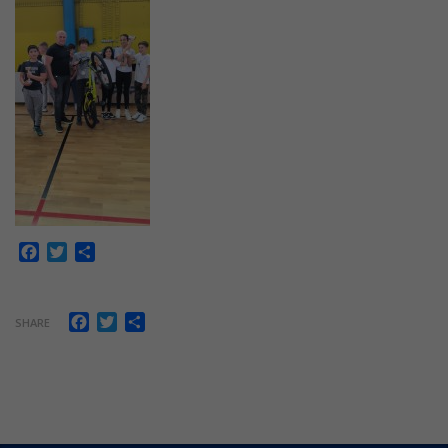
Facebook
Twitter
Share
Facebook
Twitter
Share
SHARE