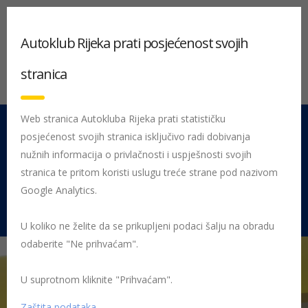
Autoklub Rijeka prati posjećenost svojih
stranica
Web stranica Autokluba Rijeka prati statističku
posjećenost svojih stranica isključivo radi dobivanja
051 212 442
Centrala
nužnih informacija o privlačnosti i uspješnosti svojih
Pon - Pet 08:00 - 16:00
stranica te pritom koristi uslugu treće strane pod nazivom
Google Analytics.
Rujevica 9/1, 51000 Rijeka
U koliko ne želite da se prikupljeni podaci šalju na obradu
odaberite "Ne prihvaćam".
U suprotnom kliknite "Prihvaćam".
Početna
Posljednje objavljene novosti
AK Rijeka
Održano
gradsko i županijsko natjecanje Sigurno u prometu
Zaštita podataka