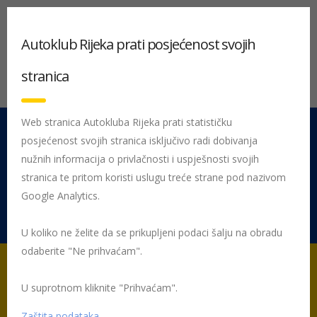
Autoklub Rijeka prati posjećenost svojih
stranica
Web stranica Autokluba Rijeka prati statističku
posjećenost svojih stranica isključivo radi dobivanja
051 212 442
Centrala
nužnih informacija o privlačnosti i uspješnosti svojih
Pon - Pet 08:00 - 16:00
stranica te pritom koristi uslugu treće strane pod nazivom
Google Analytics.
Rujevica 9/1, 51000 Rijeka
U koliko ne želite da se prikupljeni podaci šalju na obradu
odaberite "Ne prihvaćam".
U suprotnom kliknite "Prihvaćam".
Početna
Tehnički pregled vozila i registracija
Ostale usluge
Odjava vozila
Zaštita podataka