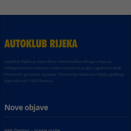
Autoklub Rijeka je neprofitna i nestranačka udruga u koju su
učlanjeni vozači i vlasnici vozila na motorni pogon, uglavnom žitelji
Primorsko-goranske županije. Povjerenje Autoklubu Rijeka godišnje
daje više od 17.000 članova.
Nove objave
HAK članstvo – pravne osobe