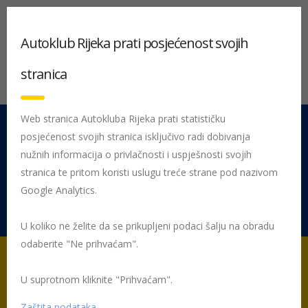
Autoklub Rijeka prati posjećenost svojih
stranica
Web stranica Autokluba Rijeka prati statističku
posjećenost svojih stranica isključivo radi dobivanja
051 212 442
Centrala
nužnih informacija o privlačnosti i uspješnosti svojih
Pon - Pet 08:00 - 16:00
stranica te pritom koristi uslugu treće strane pod nazivom
Google Analytics.
Rujevica 9/1, 51000 Rijeka
U koliko ne želite da se prikupljeni podaci šalju na obradu
odaberite "Ne prihvaćam".
U suprotnom kliknite "Prihvaćam".
Početna
Tehnički pregled vozila i registracija
Tehnički pregled u
koracima
Zaštita podataka