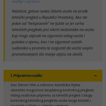
uređaji i oprema.
Nažalost, gotovo svako četvrto vozilo ne prođe
tehnički pregled u Republici Hrvatskoj. Ako ste
jedan od “neispravnih” ne ljutite se jer svrha
tehničkih pregleda jest otkriti nedostatke na vozilu
koji mogu utjecati na sigurnost vašeg vozila i
putnika u njemu, kao i na sigurnost ostalih
sudionika u prometu te osigurati da vozila svojim
prometovanjem što manje utječu na okoliš.
1. Priprema vozila
Kao članovi HAK-a odnosno Autokluba Rijeka
iskoristite mogućnost besplatnog kontrolnog pregleda
Vašeg vozila kao pripremu za tehnički pregled. Uslugu
kontrolnog tehničkog pregleda vozila mogu koristiti i
svi ostali u skladu s
važećim cjenikom
.