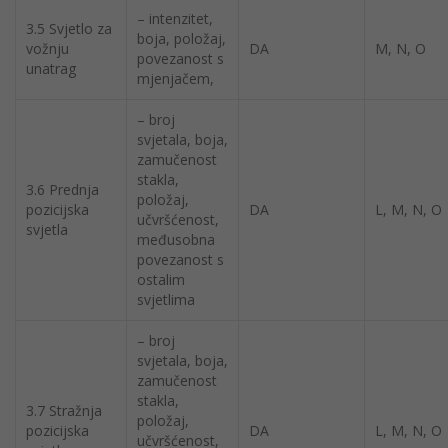
– intenzitet,
3.5 Svjetlo za
boja, položaj,
vožnju
DA
M, N, O
povezanost s
unatrag
mjenjačem,
– broj
svjetala, boja,
zamučenost
stakla,
3.6 Prednja
položaj,
pozicijska
DA
L, M, N, O
učvršćenost,
svjetla
međusobna
povezanost s
ostalim
svjetlima
– broj
svjetala, boja,
zamučenost
stakla,
3.7 Stražnja
položaj,
pozicijska
DA
L, M, N, O
učvršćenost,