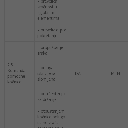
– prevelika
zračnost u
zglobnim
elementima
– prevelik otpor
pokretanju
– propuštanje
zraka
2.5
– poluga
Komanda
iskrivljena,
DA
M, N
pomoćne
slomljena
kočnice
– potršeni zupci
za držanje
– otpuštanjem
kočnice poluga
se ne vraća