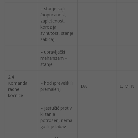
– stanje sajli
(popucanost,
zapletenost,
korozija,
svinutost, stanje
žabica)
– upravljački
mehanizam –
stanje
2.4
Komanda
– hod (prevelik ili
DA
L, M, N
radne
premalen)
kočnice
– jastučić protiv
klizanja
potrošen, nema
ga ili je labav