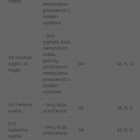
svjetla
međusobna
povezanost s
ostalim
svjetlima
– broj
svjetala, boja,
zamučenost
stakla,
3.8 Stražnje
položaj,
svjetlo za
DA
M, N, O
učvršćenost,
maglu
međusobna
povezanost s
ostalim
svjetlima
3.9 Parkirna
– broj, boja,
NE
M, N, O
svjetla
učvršćenost
3.10
– broj, boja,
Gabaritna
DA
M, N, O
učvršćenost
svjetla