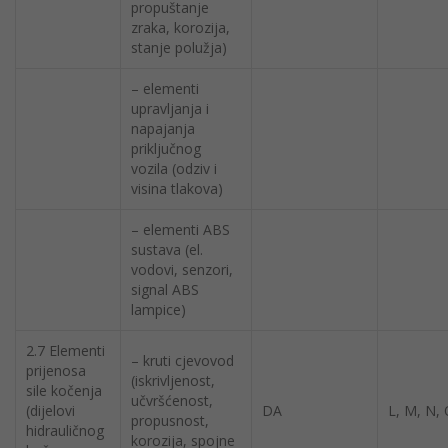
propuštanje
zraka, korozija,
stanje polužja)
– elementi
upravljanja i
napajanja
priključnog
vozila (odziv i
visina tlakova)
– elementi ABS
sustava (el.
vodovi, senzori,
signal ABS
lampice)
2.7 Elementi
– kruti cjevovod
prijenosa
(iskrivljenost,
sile kočenja
učvršćenost,
(dijelovi
DA
L, M, N,
propusnost,
hidrauličnog
korozija, spojne