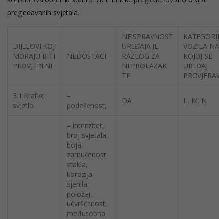
pregledavanih svjetala.
NEISPRAVNOST
KATEGORI
DIJELOVI KOJI
UREĐAJA JE
VOZILA NA
MORAJU BITI
NEDOSTACI:
RAZLOG ZA
KOJOJ SE
PROVJERENI:
NEPROLAZAK
UREĐAJ
TP:
PROVJERAV
3.1 Kratko
–
DA
L, M, N
svjetlo
podešenost,
– intenzitet,
broj svjetala,
boja,
zamučenost
stakla,
korozija
sjenila,
položaj,
učvršćenost,
međusobna