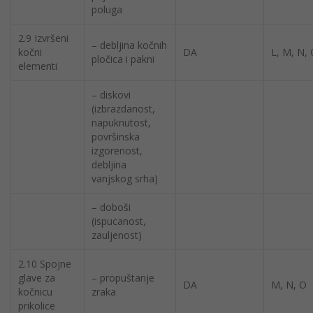
poluga
2.9 Izvršeni
– debljina kočnih
kočni
DA
L, M, N,
pločica i pakni
elementi
– diskovi
(izbrazdanost,
napuknutost,
površinska
izgorenost,
debljina
vanjskog srha)
– doboši
(ispucanost,
zauljenost)
2.10 Spojne
glave za
– propuštanje
DA
M, N, O
kočnicu
zraka
prikolice