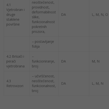
neoštečenost,
4.1
providnost,
Vjetrobran i
deformabilnost
druge
DA
L, M, N, O
slike,
staklene
funkcionalnost
površine
pokretnih
prozora,
– postavljanje
folija
4.2 Brisači i
–
perači
funkcioniranje,
DA
M, N
vjetrobrana
broj
– učvrščenost,
4.3
neoštečenost,
DA
L, M, N
Retrovizori
funkcionalnost,
broj