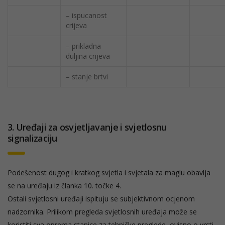
– ispucanost
crijeva
– prikladna
duljina crijeva
– stanje brtvi
3. Uređaji za osvjetljavanje i svjetlosnu
signalizaciju
Podešenost dugog i kratkog svjetla i svjetala za maglu obavlja
se na uređaju iz članka 10. točke 4.
Ostali svjetlosni uređaji ispituju se subjektivnom ocjenom
nadzornika. Prilikom pregleda svjetlosnih uređaja može se
koristiti sva oprema stanice za tehničke preglede, ovisno o vrsti