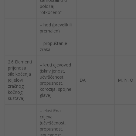
samostalno u
položaj
“otkočeno”
– hod (prevelik ili
premalen)
– propuštanje
zraka
2.6 Elementi
– kruti cjevovod
prijenosa
(iskrivljenost,
sile kočenja
učvršćenost,
(dijelovi
DA
M, N, O
propusnost,
zračnog
korozija, spojne
kočnog
glave)
sustava)
– elastična
crijeva
(učvršćenost,
propusnost,
ispucanost,