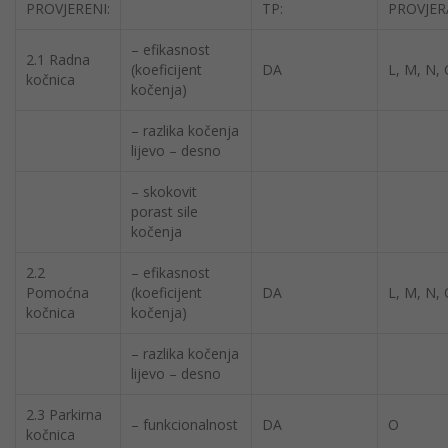
PROVJERENI:
TP:
PROVJER
– efikasnost
2.1 Radna
(koeficijent
DA
L, M, N,
kočnica
kočenja)
– razlika kočenja
lijevo – desno
– skokovit
porast sile
kočenja
2.2
– efikasnost
Pomoćna
(koeficijent
DA
L, M, N,
kočnica
kočenja)
– razlika kočenja
lijevo – desno
2.3 Parkirna
– funkcionalnost
DA
O
kočnica