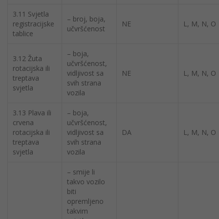
3.11 Svjetla
– broj, boja,
registracijske
NE
L, M, N, O
učvršćenost
tablice
– boja,
3.12 Žuta
učvršćenost,
rotacijska ili
vidljivost sa
NE
L, M, N, O
treptava
svih strana
svjetla
vozila
3.13 Plava ili
– boja,
crvena
učvršćenost,
rotacijska ili
vidljivost sa
DA
L, M, N, O
treptava
svih strana
svjetla
vozila
– smije li
takvo vozilo
biti
opremljeno
takvim