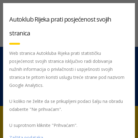
Autoklub Rijeka prati posjećenost svojih
stranica
Web stranica Autokluba Rijeka prati statističku
posjećenost svojih stranica isključivo radi dobivanja
051 212 442
Centrala
nužnih informacija o privlačnosti i uspješnosti svojih
Pon - Pet 08:00 - 16:00
stranica te pritom koristi uslugu treće strane pod nazivom
Google Analytics.
Rujevica 9/1, 51000 Rijeka
U koliko ne želite da se prikupljeni podaci šalju na obradu
odaberite "Ne prihvaćam".
U suprotnom kliknite "Prihvaćam".
Početna
Tehnički pregled vozila i registracija
Tehnički pregled u
koracima
Tehnički pregled vozila – popis uređaja i opreme
Zaštita podataka