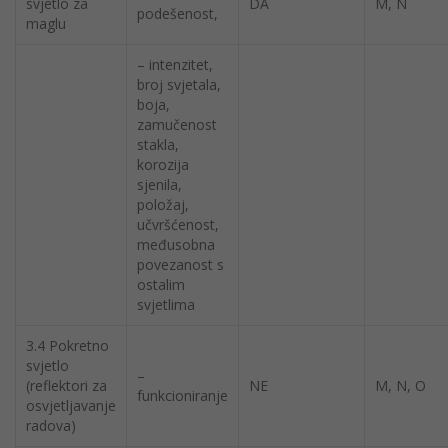
svjetlo za
DA
M, N
podešenost,
maglu
– intenzitet,
broj svjetala,
boja,
zamučenost
stakla,
korozija
sjenila,
položaj,
učvršćenost,
međusobna
povezanost s
ostalim
svjetlima
3.4 Pokretno
svjetlo
–
(reflektori za
NE
M, N, O
funkcioniranje
osvjetljavanje
radova)