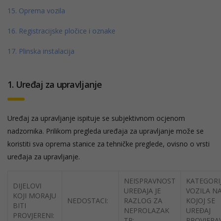
15. Oprema vozila
16. Registracijske pločice i oznake
17. Plinska instalacija
1
. Uređaj za upravljanje
Uređaj za upravljanje ispituje se subjektivnom ocjenom
nadzornika. Prilikom pregleda uređaja za upravljanje može se
koristiti sva oprema stanice za tehničke preglede, ovisno o vrsti
uređaja za upravljanje.
NEISPRAVNOST
KATEGORI
DIJELOVI
UREĐAJA JE
VOZILA N
KOJI MORAJU
NEDOSTACI:
RAZLOG ZA
KOJOJ SE
BITI
NEPROLAZAK
UREĐAJ
PROVJERENI:
TP:
PROVJERA