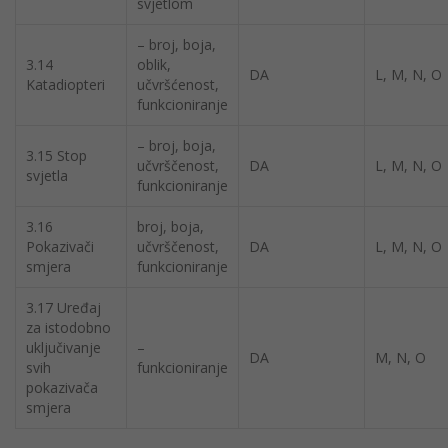
svjetlom
– broj, boja,
3.14
oblik,
DA
L, M, N, O
Katadiopteri
učvršćenost,
funkcioniranje
– broj, boja,
3.15 Stop
učvrščenost,
DA
L, M, N, O
svjetla
funkcioniranje
3.16
broj, boja,
Pokazivači
učvrščenost,
DA
L, M, N, O
smjera
funkcioniranje
3.17 Uređaj
za istodobno
uključivanje
–
DA
M, N, O
svih
funkcioniranje
pokazivača
smjera