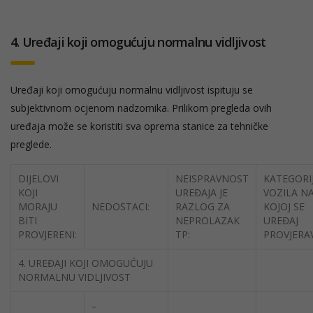
4. Uređaji koji omogućuju normalnu vidljivost
Uređaji koji omogućuju normalnu vidljivost ispituju se
subjektivnom ocjenom nadzornika. Prilikom pregleda ovih
uređaja može se koristiti sva oprema stanice za tehničke
preglede.
DIJELOVI
NEISPRAVNOST
KATEGORI
KOJI
UREĐAJA JE
VOZILA N
MORAJU
NEDOSTACI:
RAZLOG ZA
KOJOJ SE
BITI
NEPROLAZAK
UREĐAJ
PROVJERENI:
TP:
PROVJERA
4. UREĐAJI KOJI OMOGUĆUJU
NORMALNU VIDLJIVOST
–