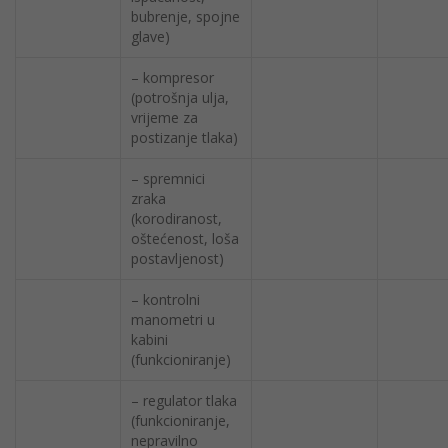
bubrenje, spojne
glave)
– kompresor
(potrošnja ulja,
vrijeme za
postizanje tlaka)
– spremnici
zraka
(korodiranost,
oštećenost, loša
postavljenost)
– kontrolni
manometri u
kabini
(funkcioniranje)
– regulator tlaka
(funkcioniranje,
nepravilno