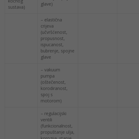
kočnog
glave)
sustava)
– elastična
crijeva
(učvršćenost,
propusnost,
ispucanost,
bubrenje, spojne
glave
– vakuum
pumpa
(oštečenost,
korodiranost,
spoj s
motorom)
– regulacijski
ventili
(funkcionalnost,
propuštanje ulja,
korozija, stanje