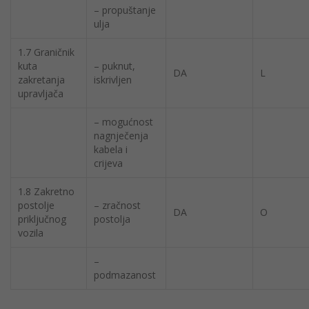
– propuštanje
ulja
1.7 Graničnik
kuta
– puknut,
DA
L
zakretanja
iskrivljen
upravljača
– mogućnost
nagnječenja
kabela i
crijeva
1.8 Zakretno
postolje
– zračnost
DA
O
priključnog
postolja
vozila
–
podmazanost