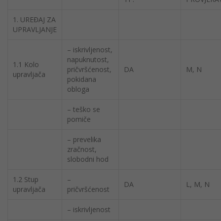
1. UREĐAJ ZA
UPRAVLJANJE
– iskrivljenost,
napuknutost,
1.1 Kolo
pričvršćenost,
DA
M, N
upravljača
pokidana
obloga
– teško se
pomiče
– prevelika
zračnost,
slobodni hod
1.2 Stup
–
DA
L, M, N
upravljača
pričvršćenost
– iskrivljenost