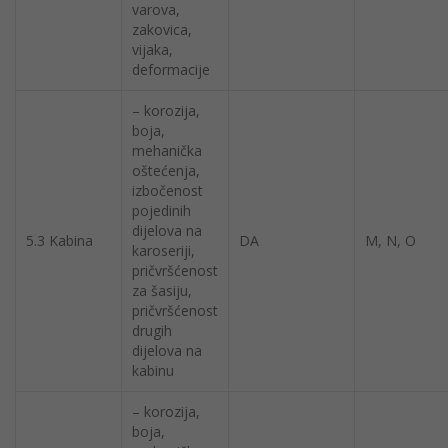
varova,
zakovica,
vijaka,
deformacije
– korozija,
boja,
mehanička
oštećenja,
izbočenost
pojedinih
dijelova na
5.3 Kabina
DA
M, N, O
karoseriji,
pričvršćenost
za šasiju,
pričvršćenost
drugih
dijelova na
kabinu
– korozija,
boja,