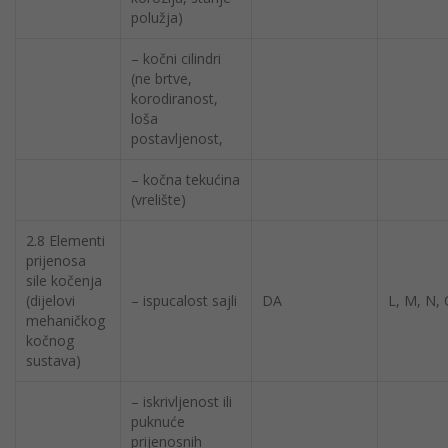
polužja)
– kočni cilindri
(ne brtve,
korodiranost,
loša
postavljenost,
– kočna tekućina
(vrelište)
2.8 Elementi
prijenosa
sile kočenja
(dijelovi
– ispucalost sajli
DA
L, M, N,
mehaničkog
kočnog
sustava)
– iskrivljenost ili
puknuće
prijenosnih