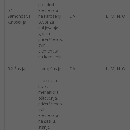
pojedinih
5.1
elemenata
Samonosiva
na karoseriji,
DA
L, M, N, O
karoserija
otvor za
nalijevanje
goriva,
pričvršćenost
svih
elemenata
na karoseriju
5.2 Šasija
– broj šasije
DA
L, M, N, O
– korozija,
boja,
mehanička
oštećenja,
pričvršćenost
svih
elemenata
na šasiju,
stanje