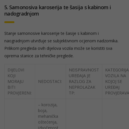
5. Samonosiva karoserija te šasija s kabinom i
nadogradnjom
Stanje samonosive karoserije te šasije s kabinom i
naogradnjom utvrđuje se subjektivnom ocjenom nadzornika.
Prilikom pregleda ovih dijelova vozila može se koristiti sva
oprema stanice za tehničke preglede.
DIJELOVI
NEISPRAVNOST
KATEGORIJA
KOJI
UREĐAJA JE
VOZILA NA
MORAJU
NEDOSTACI:
RAZLOG ZA
KOJOJ SE
BITI
NEPROLAZAK
UREĐAJ
PROVJERENI:
TP:
PROVJERAVA
– korozija,
boja,
mehanička
oštećenja,
izbočenost