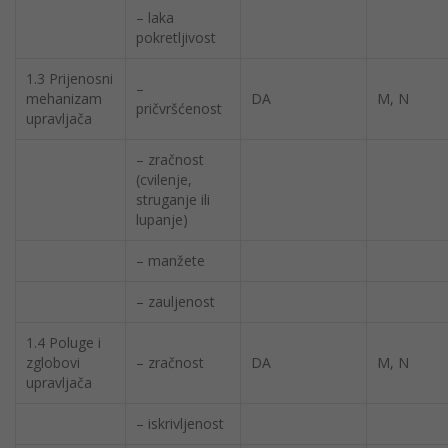
– laka
pokretljivost
1.3 Prijenosni
–
mehanizam
DA
M, N
pričvršćenost
upravljača
– zračnost
(cvilenje,
struganje ili
lupanje)
– manžete
– zauljenost
1.4 Poluge i
zglobovi
– zračnost
DA
M, N
upravljača
– iskrivljenost