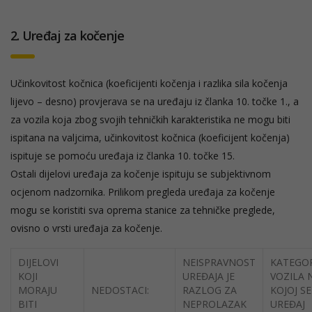
2. Uređaj za kočenje
Učinkovitost kočnica (koeficijenti kočenja i razlika sila kočenja
lijevo – desno) provjerava se na uređaju iz članka 10. točke 1., a
za vozila koja zbog svojih tehničkih karakteristika ne mogu biti
ispitana na valjcima, učinkovitost kočnica (koeficijent kočenja)
ispituje se pomoću uređaja iz članka 10. točke 15.
Ostali dijelovi uređaja za kočenje ispituju se subjektivnom
ocjenom nadzornika. Prilikom pregleda uređaja za kočenje
mogu se koristiti sva oprema stanice za tehničke preglede,
ovisno o vrsti uređaja za kočenje.
DIJELOVI
NEISPRAVNOST
KATEGOR
KOJI
UREĐAJA JE
VOZILA 
MORAJU
NEDOSTACI:
RAZLOG ZA
KOJOJ SE
BITI
NEPROLAZAK
UREĐAJ