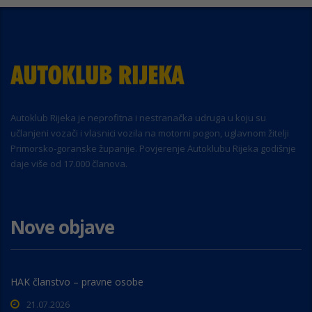
Autoklub Rijeka je neprofitna i nestranačka udruga u koju su
učlanjeni vozači i vlasnici vozila na motorni pogon, uglavnom žitelji
Primorsko-goranske županije. Povjerenje Autoklubu Rijeka godišnje
daje više od 17.000 članova.
Nove objave
HAK članstvo – pravne osobe
21.07.2026