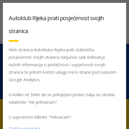
Autoklub Rijeka prati posjećenost svojih
stranica
Web stranica Autokluba Rijeka prati statističku
posjećenost svojih stranica isključivo radi dobivanja
051 212 442
Centrala
nužnih informacija o privlačnosti i uspješnosti svojih
Pon - Pet 08:00 - 16:00
stranica te pritom koristi uslugu treće strane pod nazivom
Google Analytics.
Rujevica 9/1, 51000 Rijeka
U koliko ne želite da se prikupljeni podaci šalju na obradu
odaberite "Ne prihvaćam".
U suprotnom kliknite "Prihvaćam".
Početna
Usluge
Zaštita podataka