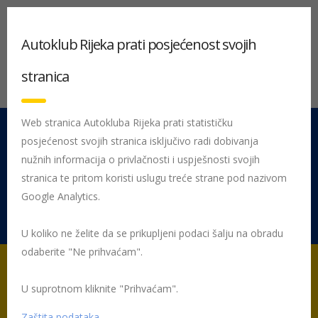
Autoklub Rijeka prati posjećenost svojih
stranica
Web stranica Autokluba Rijeka prati statističku
posjećenost svojih stranica isključivo radi dobivanja
051 212 442
Centrala
nužnih informacija o privlačnosti i uspješnosti svojih
Pon - Pet 08:00 - 16:00
stranica te pritom koristi uslugu treće strane pod nazivom
Google Analytics.
Rujevica 9/1, 51000 Rijeka
U koliko ne želite da se prikupljeni podaci šalju na obradu
odaberite "Ne prihvaćam".
U suprotnom kliknite "Prihvaćam".
Početna
HAK Članstvo – isplati se biti član
Popust za osobe s
invaliditetom
Zaštita podataka