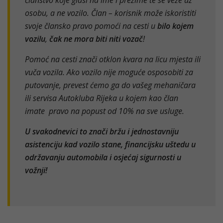
članstvo koje glasi na ime i prezime te se veže uz
osobu, a ne vozilo. Član – korisnik može iskoristiti
svoje člansko pravo pomoći na cesti u
bilo kojem
vozilu
,
čak ne mora biti niti vozač
!
Pomoć na cesti znači otklon kvara na licu mjesta ili
vuča vozila. Ako vozilo nije moguće osposobiti za
putovanje, prevest ćemo ga do vašeg mehaničara
ili servisa Autokluba Rijeka u kojem kao član
imate pravo na popust od 10% na sve usluge.
U svakodnevici to znači bržu i jednostavniju
asistenciju kad vozilo stane, financijsku uštedu u
održavanju automobila i osjećaj sigurnosti u
vožnji!