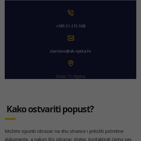
+385 51 215 568
clanstvo@ak-rijeka.hr
Dolac 11, Rijeka
Kako ostvariti popust?
Možete ispuniti obrazac na dnu stranice i priložiti potrebne
dokumente, a nakon što obrazac stigne, kontaktirat ćemo vas