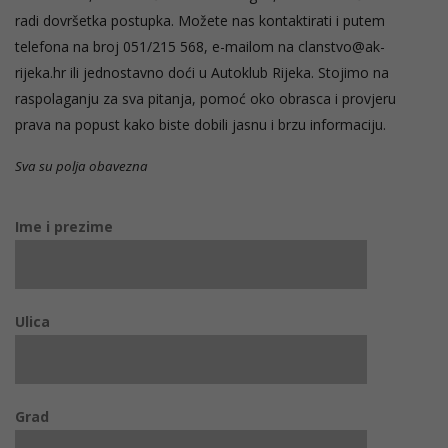
radi dovršetka postupka. Možete nas kontaktirati i putem
telefona na broj 051/215 568, e-mailom na clanstvo@ak-
rijeka.hr ili jednostavno doći u Autoklub Rijeka. Stojimo na
raspolaganju za sva pitanja, pomoć oko obrasca i provjeru
prava na popust kako biste dobili jasnu i brzu informaciju.
Sva su polja obavezna
Ime i prezime
Ulica
Grad