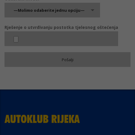
—Molimo odaberite jednu opciju—
Rješenje o utvrđivanju postotka tjelesnog oštećenja