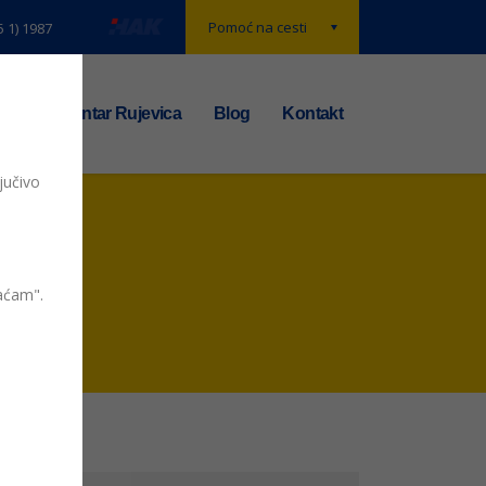
Pomoć na cesti
5 1) 1987
t
TS centar Rujevica
Blog
Kontakt
jučivo
vaćam".