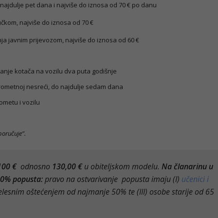
ajdulje pet dana i najviše do iznosa od 70 € po danu
čkom, najviše do iznosa od 70 €
ja javnim prijevozom, najviše do iznosa od 60 €
nje kotača na vozilu dva puta godišnje
prometnoj nesreći, do najdulje sedam dana
ometu i vozilu
oručuje”.
100 €
odnosno
130,00 €
u obiteljskom modelu.
Na članarinu u
30% popusta:
pravo na ostvarivanje popusta imaju (I)
učenici i
 tjelesnim oštećenjem od najmanje 50% te (III) osobe starije od 65