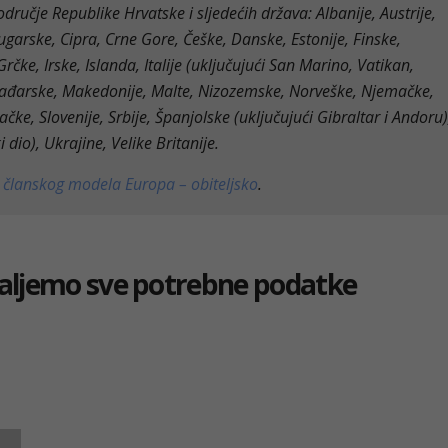
dručje Republike Hrvatske i sljedećih država: Albanije, Austrije,
Bugarske, Cipra, Crne Gore, Češke, Danske, Estonije, Finske,
čke, Irske, Islanda, Italije (uključujući San Marino, Vatikan,
 Mađarske, Makedonije, Malte, Nizozemske, Norveške, Njemačke,
čke, Slovenije, Srbije, Španjolske (uključujući Gibraltar i Andoru)
 dio), Ukrajine, Velike Britanije.
i
članskog modela Europa – obiteljsko
.
šaljemo sve potrebne podatke