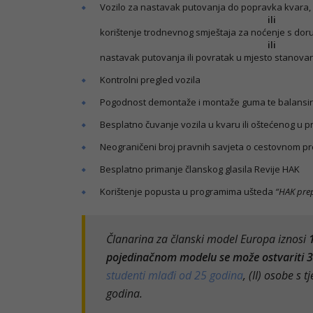
Vozilo za nastavak putovanja do popravka kvara, n
ili
korištenje trodnevnog smještaja za noćenje s doru
ili
nastavak putovanja ili povratak u mjesto stanovan
Kontrolni pregled vozila
Pogodnost demontaže i montaže guma te balansira
Besplatno čuvanje vozila u kvaru ili oštećenog u 
Neograničeni broj pravnih savjeta o cestovnom pr
Besplatno primanje članskog glasila Revije HAK
Korištenje popusta u programima ušteda
“HAK prep
Članarina za članski model Europa iznosi
pojedinačnom modelu se može ostvariti 
studenti mlađi od 25 godina
, (II) osobe s
godina.