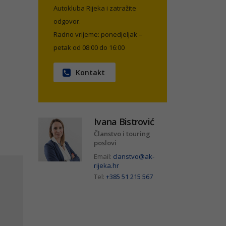
Autokluba Rijeka i zatražite
odgovor.
Radno vrijeme: ponedjeljak –
petak od 08:00 do 16:00
Kontakt
Ivana Bistrović
Članstvo i touring
poslovi
Email:
clanstvo@ak-
rijeka.hr
Tel:
+385 51 215 567