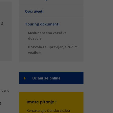
Opći uvjeti
 s
Touring dokumenti
Međunarodna vozačka
dozvola
Dozvola za upravljanje tuđim
vozilom
Učlani se online
dnosno
Imate pitanje?
g
Kontaktirajte člansku službu