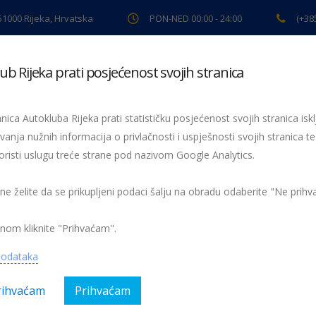
 51000 Rijeka, Hrvatska
PON-NED 00:00 - 24:00
(+38
ub Rijeka prati posjećenost svojih stranica
ki pregled
Pomoć na cesti
Servis
Preventiva
Spor
nica Autokluba Rijeka prati statističku posjećenost svojih stranica iskl
vanja nužnih informacija o privlačnosti i uspješnosti svojih stranica te
oristi uslugu treće strane pod nazivom Google Analytics.
 ne želite da se prikupljeni podaci šalju na obradu odaberite "Ne prih
nom kliknite "Prihvaćam".
podataka
rihvaćam
Prihvaćam