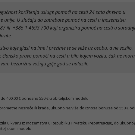
gućnost korištenja usluge pomoći na cesti 24 sata dnevno u
 unije. U slučaju da zatrebate pomoć na cesti u inozemstvu,
87 ili +385 1 4693 700 koji organizira pomoć na cesti u suradnji
azite.
tvo koje glasi na ime i prezime te se veže uz osobu, a ne vozilo.
je člansko pravo pomoći na cesti u bilo kojem vozilu, čak ne mora
a vam bezbrižnu vožnju gdje god se nalazili.
 do 400,00 € odnosno 550 € u obiteljskom modelu
u prometne nesreće ili krađe, ukupno najviše do iznosa bonusa od 550 € o
zila u kvaru iz inozemstva u Republiku Hrvatsku (repatrijacija), do ukupno
biteljskom modelu