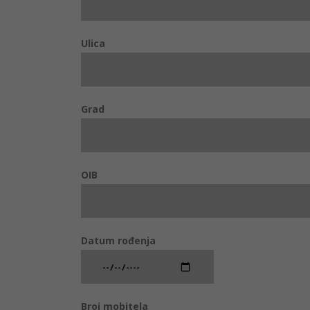
Ulica
Grad
OIB
Datum rođenja
Broj mobitela