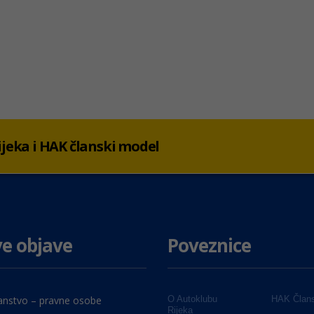
 Rijeka i HAK članski model
e objave
Poveznice
anstvo – pravne osobe
O Autoklubu
HAK Člans
Rijeka