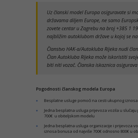
Uz članski model Europa osiguravate si mo
državama diljem Europe, ne samo Europske
zovete centar u Zagrebu na broj +385 1 19
najbližim autoklubom države u kojoj se nal
Članstvo HAK-a/Autokluba Rijeka nudi člans
Član Autokluba Rijeka može iskoristiti svo
biti niti vozač. Članska iskaznica osigurav
Pogodnosti članskog modela Europa
Besplatne usluge pomoći na cesti ukupnog iznosa
Jedna besplatna usluga prijevoza vozila u slučaj
700€ u obiteljskom modelu
Jedna besplatna usluga organizacije i prijevoza vo
iznosa bonusa od najviše 700€ odnosno 800€ u o