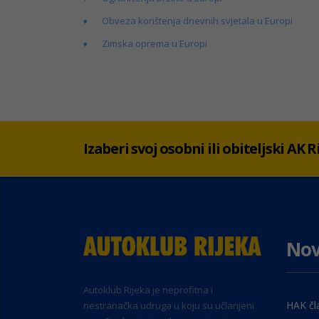
Obveza korištenja dnevnih svjetala u Europi
Zimska oprema u Europi
Izaberi svoj osobni ili obiteljski AK
Nov
Autoklub Rijeka je neprofitna i
HAK čl
nestranačka udruga u koju su učlanjeni