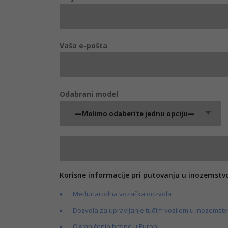
Vaša e-pošta
Odabrani model
—Molimo odaberite jednu opciju—
Korisne informacije pri putovanju u inozemstv
Međunarodna vozačka dozvola
Dozvola za upravljanje tuđim vozilom u inozemst
Ograničenja brzine u Europi