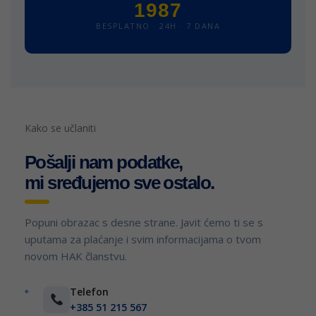
1987
BESPLATNO · 24H · 7 DANA
Kako se učlaniti
Pošalji nam podatke,
mi sređujemo sve ostalo.
Popuni obrazac s desne strane. Javit ćemo ti se s
uputama za plaćanje i svim informacijama o tvom
novom HAK članstvu.
Telefon
+385 51 215 567