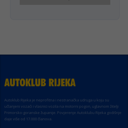
Autoklub Rijeka je neprofitna i nestranačka udruga u koju su
učlanjeni vozači i vlasnici vozila na motorni pogon, uglavnom žitelji
Primorsko-goranske županije. Povjerenje Autoklubu Rijeka godišnje
daje više od 17.000 članova.