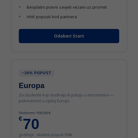
Besplatni pravni savjeti vezani uz promet
HAK popusti kod partnera
Odaberi Start
−30% POPUST
Europa
Za studente koji studiraju ili putuju u inozemstvo —
pokrivenost u cijeloj Europi.
Redovni: 100,00 €
€
70
godišnje · student popust 30%