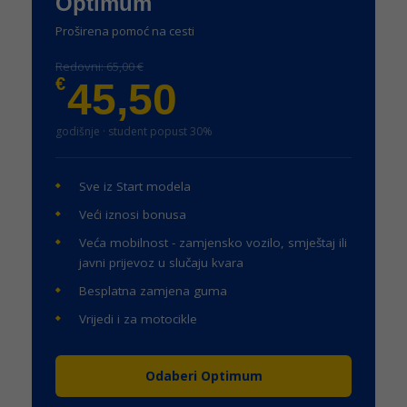
Optimum
Proširena pomoć na cesti
Redovni: 65,00 €
€
45,50
godišnje · student popust 30%
Sve iz Start modela
Veći iznosi bonusa
Veća mobilnost - zamjensko vozilo, smještaj ili
javni prijevoz u slučaju kvara
Besplatna zamjena guma
Vrijedi i za motocikle
Odaberi Optimum