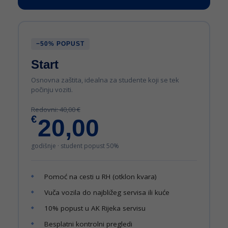
−50% POPUST
Start
Osnovna zaštita, idealna za studente koji se tek
počinju voziti.
Redovni: 40,00 €
€
20,00
godišnje · student popust 50%
Pomoć na cesti u RH (otklon kvara)
Vuča vozila do najbližeg servisa ili kuće
10% popust u AK Rijeka servisu
Besplatni kontrolni pregledi