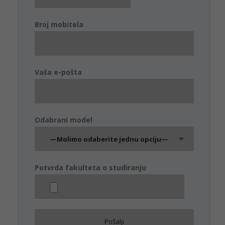
Broj mobitela
Vaša e-pošta
Odabrani model
—Molimo odaberite jednu opciju—
Potvrda fakulteta o studiranju