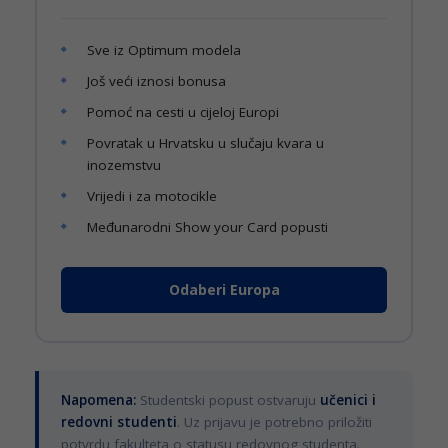
Sve iz Optimum modela
Još veći iznosi bonusa
Pomoć na cesti u cijeloj Europi
Povratak u Hrvatsku u slučaju kvara u
inozemstvu
Vrijedi i za motocikle
Međunarodni Show your Card popusti
Odaberi Europa
Napomena:
Studentski popust ostvaruju
učenici i
redovni studenti
. Uz prijavu je potrebno priložiti
potvrdu fakulteta o statusu redovnog studenta.