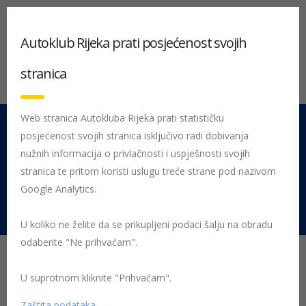
Autoklub Rijeka prati posjećenost svojih
stranica
Web stranica Autokluba Rijeka prati statističku
posjećenost svojih stranica isključivo radi dobivanja
051 212 442
Centrala
nužnih informacija o privlačnosti i uspješnosti svojih
Pon - Pet 08:00 - 16:00
stranica te pritom koristi uslugu treće strane pod nazivom
Google Analytics.
Rujevica 9/1, 51000 Rijeka
U koliko ne želite da se prikupljeni podaci šalju na obradu
odaberite "Ne prihvaćam".
HAK STUDENTSKO ČLANSTVO · POSEBNA
U suprotnom kliknite "Prihvaćam".
CIJENA
Zaštita podataka