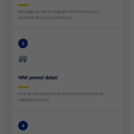
Reci gdje si i što se dogodilo. Pošalji lokaciju s
mobitela ako ne znaš adresu.
3
HAK pomoć dolazi
Kvar će biti otklonjen ili ćemo vozilo prevesti da
najbližeg servisa
4