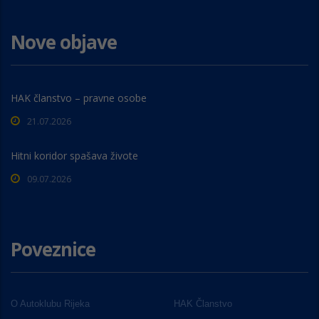
Nove objave
HAK članstvo – pravne osobe
21.07.2026
Hitni koridor spašava živote
09.07.2026
Poveznice
O Autoklubu Rijeka
HAK Članstvo