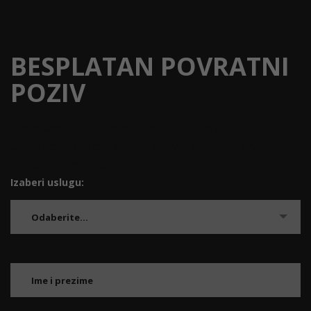
BESPLATAN POVRATNI
POZIV
Izaberi temu koja te zanima i zatraži povratni poziv.
U najkraćem roku će ti se javiti djelatnik AK Rijeka i dati sve
potrebne informacije.
Izaberi uslugu:
Odaberite...