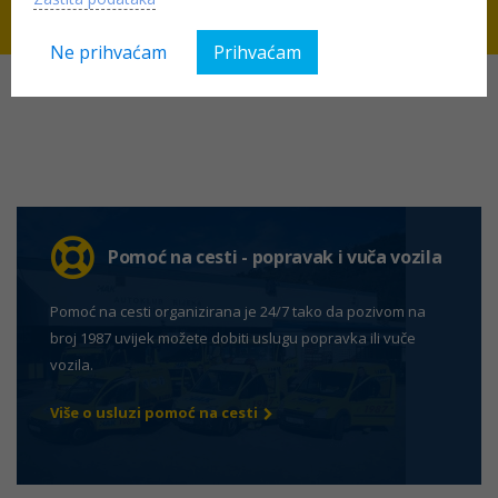
Ne prihvaćam
Prihvaćam
Pomoć na cesti - popravak i vuča vozila
Pomoć na cesti organizirana je 24/7 tako da pozivom na
broj 1987 uvijek možete dobiti uslugu popravka ili vuče
vozila.
Više o usluzi pomoć na cesti