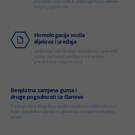
postajete i član HAK-a, jamči sigurnost, uštede i
brojne pogodnosti.
Homologacija vozila
dijelova i uređaja
Ispitivanje i utvrđivanje sukladnosti ispitivanih
vozila, dijelova ili uređaja s europskim
pravilnicima i smjernicama.
Besplatna zamjena guma i
druge pogodnosti za članove
Tradicija stara 30 godina, visoka stručnost i veliko iskustvo
naših djelatnika najbolja su garancija za sigurno obavljen
posao.