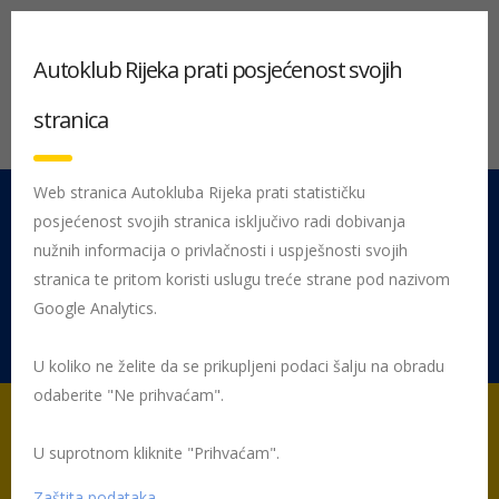
Autoklub Rijeka prati posjećenost svojih
stranica
Web stranica Autokluba Rijeka prati statističku
posjećenost svojih stranica isključivo radi dobivanja
051 212 442
Centrala
nužnih informacija o privlačnosti i uspješnosti svojih
Pon - Pet 08:00 - 16:00
stranica te pritom koristi uslugu treće strane pod nazivom
Google Analytics.
Rujevica 9/1, 51000 Rijeka
U koliko ne želite da se prikupljeni podaci šalju na obradu
odaberite "Ne prihvaćam".
Znaš li da član AK Rijeka i HAK-a možeš
postati online?
U suprotnom kliknite "Prihvaćam".
Učlani se online
Zaštita podataka