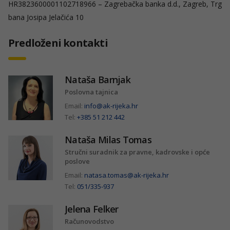
HR3823600001102718966 – Zagrebačka banka d.d., Zagreb, Trg
bana Josipa Jelačića 10
Predloženi kontakti
Nataša Barnjak
Poslovna tajnica
Email:
info@ak-rijeka.hr
Tel:
+385 51 212 442
Nataša Milas Tomas
Stručni suradnik za pravne, kadrovske i opće
poslove
Email:
natasa.tomas@ak-rijeka.hr
Tel:
051/335-937
Jelena Felker
Računovodstvo