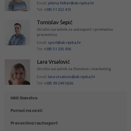
Email:
jelena.felker@ak-rijeka.hr
Tel:
+385 51 322 415
Tomislav Šepić
Stručni suradnik za autosport i prometnu
preventivu
Email:
sport@ak-rijeka.hr
Tel:
+385 51 335 936
Lara Vrsalović
Stručni suradnik za članstvo i marketing
Email:
lara.vrsalovic@ak-rijeka.hr
Tel:
+385 99 249 5636
HAK članstvo
Pomoć na cesti
Preventiva i autosport