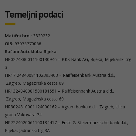
Temeljni podaci
Matični broj:
3329232
OIB:
93075770066
Računi Autokluba Rijeka:
HR0224880011100130946 – BKS Bank AG, Rijeka, Mljekarski trg
3
HR17 24840081102393403 – Raiffeisenbank Austria d.d.,
Zagreb, Magazinska cesta 69
HR1324840081500181551 – Raiffeisenbank Austria d.d.,
Zagreb, Magazinska cesta 69
HR3024810001124000162 – Agram banka d.d., Zagreb, Ulica
grada Vukovara 74
HR7224020061100134417 – Erste & Steiermarkische bank d.d.,
Rijeka, Jadranski trg 3A