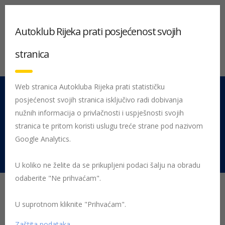
Autoklub Rijeka prati posjećenost svojih
stranica
Web stranica Autokluba Rijeka prati statističku
posjećenost svojih stranica isključivo radi dobivanja
051 212 442
Centrala
nužnih informacija o privlačnosti i uspješnosti svojih
Pon - Pet 08:00 - 16:00
stranica te pritom koristi uslugu treće strane pod nazivom
Google Analytics.
Rujevica 9/1, 51000 Rijeka
U koliko ne želite da se prikupljeni podaci šalju na obradu
odaberite "Ne prihvaćam".
U suprotnom kliknite "Prihvaćam".
Uprava
Zaštita podataka