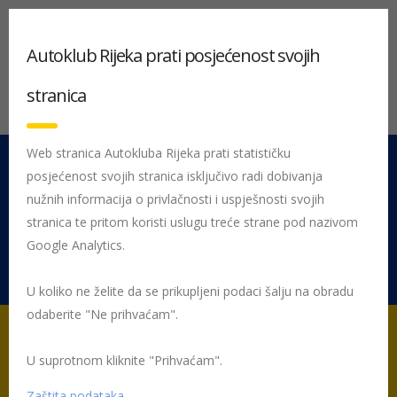
Autoklub Rijeka prati posjećenost svojih
stranica
Web stranica Autokluba Rijeka prati statističku
posjećenost svojih stranica isključivo radi dobivanja
051 212 442
Centrala
nužnih informacija o privlačnosti i uspješnosti svojih
Pon - Pet 08:00 - 16:00
stranica te pritom koristi uslugu treće strane pod nazivom
Google Analytics.
Rujevica 9/1, 51000 Rijeka
U koliko ne želite da se prikupljeni podaci šalju na obradu
odaberite "Ne prihvaćam".
U suprotnom kliknite "Prihvaćam".
Početna
Obavijesti
Zaštita podataka