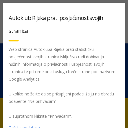
Autoklub Rijeka prati posjećenost svojih
stranica
Web stranica Autokluba Rijeka prati statističku
posjećenost svojih stranica isključivo radi dobivanja
051 212 442
Centrala
nužnih informacija o privlačnosti i uspješnosti svojih
Pon - Pet 08:00 - 16:00
stranica te pritom koristi uslugu treće strane pod nazivom
Google Analytics.
Rujevica 9/1, 51000 Rijeka
U koliko ne želite da se prikupljeni podaci šalju na obradu
odaberite "Ne prihvaćam".
U suprotnom kliknite "Prihvaćam".
Početna
Kvizovi
Zaštita podataka