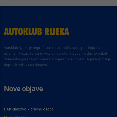
Autoklub Rijeka je neprofitna i nestranačka udruga u koju su
učlanjeni vozači i vlasnici vozila na motorni pogon, uglavnom žitelji
Primorsko-goranske županije. Povjerenje Autoklubu Rijeka godišnje
daje više od 17.000 članova.
Nove objave
HAK članstvo – pravne osobe