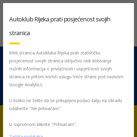
Autoklub Rijeka prati posjećenost svojih
stranica
Web stranica Autokluba Rijeka prati statističku
posjećenost svojih stranica isključivo radi dobivanja
051 212 442
Centrala
nužnih informacija o privlačnosti i uspješnosti svojih
Pon - Pet 08:00 - 16:00
stranica te pritom koristi uslugu treće strane pod nazivom
Google Analytics.
Rujevica 9/1, 51000 Rijeka
U koliko ne želite da se prikupljeni podaci šalju na obradu
odaberite "Ne prihvaćam".
U suprotnom kliknite "Prihvaćam".
Početna
Korisne poveznice
Zaštita podataka