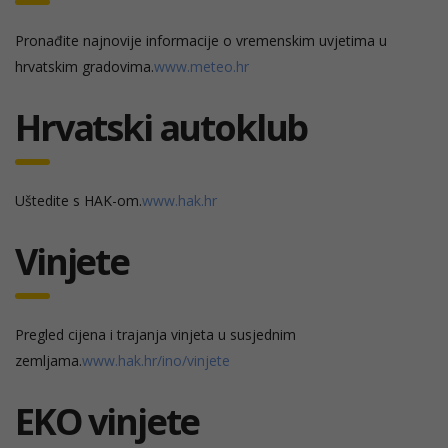
Pronađite najnovije informacije o vremenskim uvjetima u
hrvatskim gradovima.
www.meteo.hr
Hrvatski autoklub
Uštedite s HAK-om.
www.hak.hr
Vinjete
Pregled cijena i trajanja vinjeta u susjednim
zemljama.
www.hak.hr/ino/vinjete
EKO vinjete