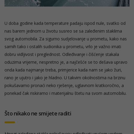
U doba godine kada temperature padaju ispod nule, svatko od
nas barem jednom u životu susreo se sa zaleđenim staklima
svog automobila. Za sigurno sudjelovanje u prometu, kako nas
samih tako i ostalih sudionika u prometu, vrlo je važno imati
dobru vidljivost i preglednost. Odleđivanje i čišćenje stakala
oduzima vrijeme, nespretno je, a najčešće se to dešava upravo
onda kada najmanje treba, primjerice kada nam se jako žuri,
rano je ujutro i jako je hladno. U takvim okolnostima na brzinu
pokušavamo pronaći neko rješenje, uglavnom kratkoročno, a
ponekad čak riskiramo i materijalnu štetu na svom automobilu.
Što nikako ne smijete raditi
Mnogi zaleđena stakla pokušavaju odleđivati vrućom vodom