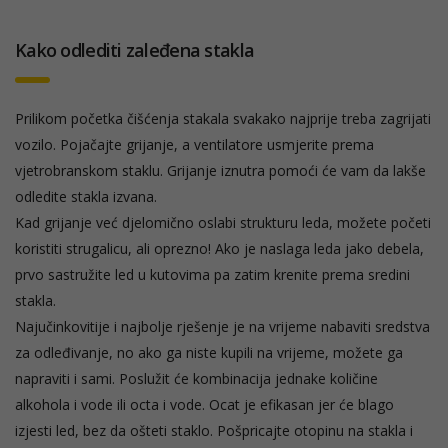
Kako odlediti zaleđena stakla
Prilikom početka čišćenja stakala svakako najprije treba zagrijati
vozilo. Pojačajte grijanje, a ventilatore usmjerite prema
vjetrobranskom staklu. Grijanje iznutra pomoći će vam da lakše
odledite stakla izvana.
Kad grijanje već djelomično oslabi strukturu leda, možete početi
koristiti strugalicu, ali oprezno! Ako je naslaga leda jako debela,
prvo sastružite led u kutovima pa zatim krenite prema sredini
stakla.
Najučinkovitije i najbolje rješenje je na vrijeme nabaviti sredstva
za odleđivanje, no ako ga niste kupili na vrijeme, možete ga
napraviti i sami. Poslužit će kombinacija jednake količine
alkohola i vode ili octa i vode. Ocat je efikasan jer će blago
izjesti led, bez da ošteti staklo. Pošpricajte otopinu na stakla i