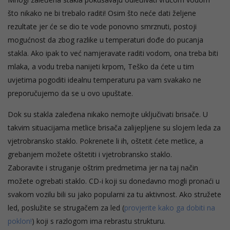
što nikako ne bi trebalo raditi! Osim što neće dati željene
rezultate jer će se dio te vode ponovno smrznuti, postoji
mogućnost da zbog razlike u temperaturi dođe do pucanja
stakla. Ako ipak to već namjeravate raditi vodom, ona treba biti
mlaka, a vodu treba nanijeti krpom, Teško da ćete u tim
uvjetima pogoditi idealnu temperaturu pa vam svakako ne
preporučujemo da se u ovo upuštate.
Dok su stakla zaleđena nikako nemojte uključivati brisače. U
takvim situacijama metlice brisača zalijepljene su slojem leda za
vjetrobransko staklo. Pokrenete li ih, oštetit ćete metlice, a
grebanjem možete oštetiti i vjetrobransko staklo.
Zaboravite i struganje oštrim predmetima jer na taj način
možete ogrebati staklo. CD-i koji su donedavno mogli pronaći u
svakom vozilu bili su jako popularni za tu aktivnost. Ako stružete
led, poslužite se strugačem za led (
provjerite kako ga dobiti na
poklon!
) koji s razlogom ima rebrastu strukturu.