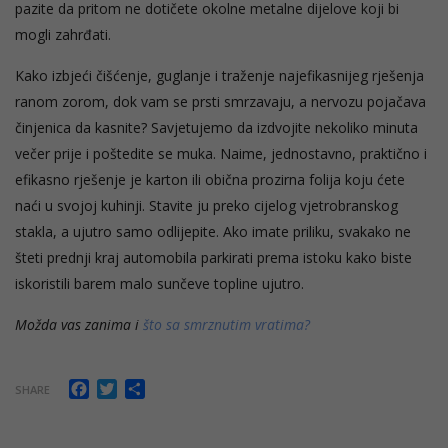
pazite da pritom ne dotičete okolne metalne dijelove koji bi
mogli zahrđati.
Kako izbjeći čišćenje, guglanje i traženje najefikasnijeg rješenja
ranom zorom, dok vam se prsti smrzavaju, a nervozu pojačava
činjenica da kasnite? Savjetujemo da izdvojite nekoliko minuta
večer prije i poštedite se muka. Naime, jednostavno, praktično i
efikasno rješenje je karton ili obična prozirna folija koju ćete
naći u svojoj kuhinji. Stavite ju preko cijelog vjetrobranskog
stakla, a ujutro samo odlijepite. Ako imate priliku, svakako ne
šteti prednji kraj automobila parkirati prema istoku kako biste
iskoristili barem malo sunčeve topline ujutro.
Možda vas zanima i
što sa smrznutim vratima?
Facebook
Twitter
Share
SHARE