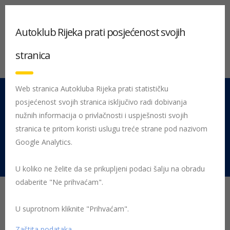
Autoklub Rijeka prati posjećenost svojih
stranica
Web stranica Autokluba Rijeka prati statističku
posjećenost svojih stranica isključivo radi dobivanja
051 212 442
Centrala
nužnih informacija o privlačnosti i uspješnosti svojih
Pon - Pet 08:00 - 16:00
stranica te pritom koristi uslugu treće strane pod nazivom
Google Analytics.
Rujevica 9/1, 51000 Rijeka
U koliko ne želite da se prikupljeni podaci šalju na obradu
odaberite "Ne prihvaćam".
Zaleđena stakla na
automobilu - kako si
U suprotnom kliknite "Prihvaćam".
Zaštita podataka