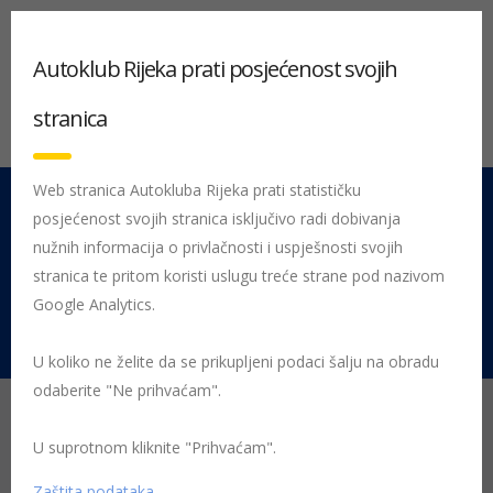
Autoklub Rijeka prati posjećenost svojih
stranica
Web stranica Autokluba Rijeka prati statističku
posjećenost svojih stranica isključivo radi dobivanja
051 212 442
Centrala
nužnih informacija o privlačnosti i uspješnosti svojih
Pon - Pet 08:00 - 16:00
stranica te pritom koristi uslugu treće strane pod nazivom
Google Analytics.
Rujevica 9/1, 51000 Rijeka
U koliko ne želite da se prikupljeni podaci šalju na obradu
odaberite "Ne prihvaćam".
U suprotnom kliknite "Prihvaćam".
Početna
Zakon o sigurnosti prometa na cestama
Zaštita podataka