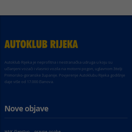
Autoklub Rijeka je neprofitna i nestranačka udruga u koju su
učlanjeni vozači i vlasnici vozila na motorni pogon, uglavnom žitelji
Primorsko-goranske županije. Povjerenje Autoklubu Rijeka godišnje
daje više od 17.000 članova.
Nove objave
HAK članstvo – pravne osobe