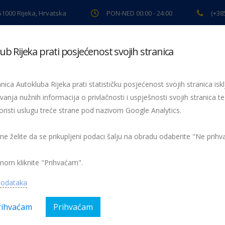
 51000 Rijeka, Hrvatska
PON-NED 00:00 - 24:00
(+38
ub Rijeka prati posjećenost svojih stranica
ki pregled
Pomoć na cesti
Servis
Preventiva
Spor
nica Autokluba Rijeka prati statističku posjećenost svojih stranica iskl
vanja nužnih informacija o privlačnosti i uspješnosti svojih stranica te
oristi uslugu treće strane pod nazivom Google Analytics.
22px-bez-amex
-bez-amex
 ne želite da se prikupljeni podaci šalju na obradu odaberite "Ne prih
nom kliknite "Prihvaćam".
podataka
rihvaćam
Prihvaćam