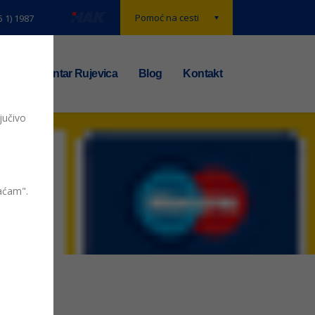
Pomoć na cesti
5 1) 1987
t
TS centar Rujevica
Blog
Kontakt
jučivo
vaćam".