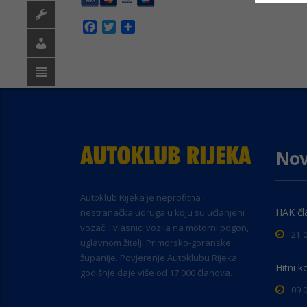
Facebook
Twitter
Share
Nov
Autoklub Rijeka je neprofitna i
HAK čl
nestranačka udruga u koju su učlanjeni
vozači i vlasnici vozila na motorni pogon,
21.
uglavnom žitelji Primorsko-goranske
županije. Povjerenje Autoklubu Rijeka
Hitni k
godišnje daje više od 17.000 članova.
09.