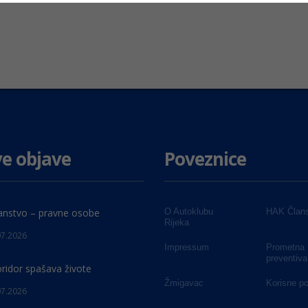
e objave
Poveznice
anstvo – pravne osobe
O Autoklubu
HAK Člans
Rijeka
07.2026
Impressum
Prometna
preventiva
oridor spašava živote
Žmigavac
Korisne p
07.2026