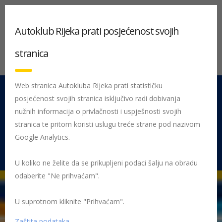
Autoklub Rijeka prati posjećenost svojih
stranica
Web stranica Autokluba Rijeka prati statističku
posjećenost svojih stranica isključivo radi dobivanja
051 212 442
Centrala
nužnih informacija o privlačnosti i uspješnosti svojih
Pon - Pet 08:00 - 16:00
stranica te pritom koristi uslugu treće strane pod nazivom
Google Analytics.
Rujevica 9/1, 51000 Rijeka
U koliko ne želite da se prikupljeni podaci šalju na obradu
odaberite "Ne prihvaćam".
U suprotnom kliknite "Prihvaćam".
Početna
Autoservis i gumiservis
Način plaćanja
Zaštita podataka