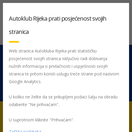
Autoklub Rijeka prati posjećenost svojih
stranica
Web stranica Autokluba Rijeka prati statističku
posjećenost svojih stranica isključivo radi dobivanja
051 212 442
Centrala
nužnih informacija o privlačnosti i uspješnosti svojih
Pon - Pet 08:00 - 16:00
stranica te pritom koristi uslugu treće strane pod nazivom
Google Analytics.
Rujevica 9/1, 51000 Rijeka
U koliko ne želite da se prikupljeni podaci šalju na obradu
odaberite "Ne prihvaćam".
U suprotnom kliknite "Prihvaćam".
Početna
HAK Članstvo – isplati se biti član
HAK popusti
Akcije
Zaštita podataka