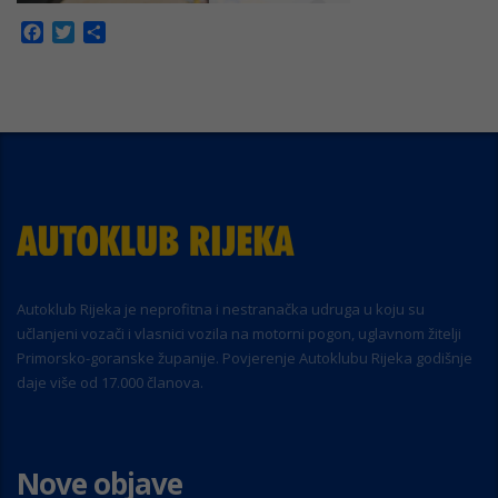
Facebook
Twitter
Share
Autoklub Rijeka je neprofitna i nestranačka udruga u koju su
učlanjeni vozači i vlasnici vozila na motorni pogon, uglavnom žitelji
Primorsko-goranske županije. Povjerenje Autoklubu Rijeka godišnje
daje više od 17.000 članova.
Nove objave