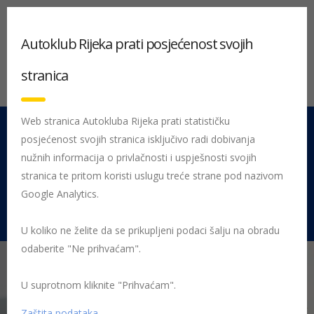
Autoklub Rijeka prati posjećenost svojih
stranica
Web stranica Autokluba Rijeka prati statističku
posjećenost svojih stranica isključivo radi dobivanja
051 212 442
Centrala
nužnih informacija o privlačnosti i uspješnosti svojih
Pon - Pet 08:00 - 16:00
stranica te pritom koristi uslugu treće strane pod nazivom
Google Analytics.
Rujevica 9/1, 51000 Rijeka
U koliko ne želite da se prikupljeni podaci šalju na obradu
odaberite "Ne prihvaćam".
U suprotnom kliknite "Prihvaćam".
Početna
HAK Članstvo – isplati se biti član
HAK popusti
Uštedite s HAK-om – istekle akcije
akcije ustedite s hakom 0621
Zaštita podataka