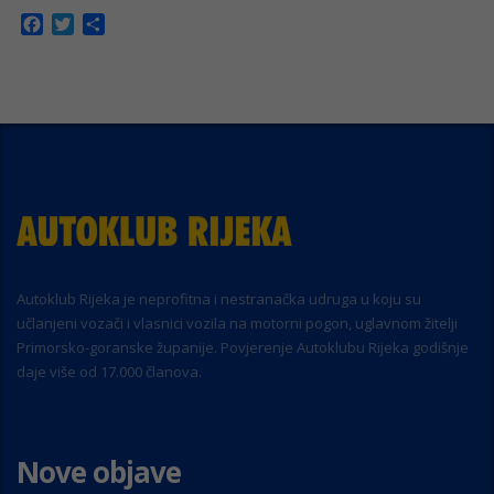
Facebook
Twitter
Share
Autoklub Rijeka je neprofitna i nestranačka udruga u koju su
učlanjeni vozači i vlasnici vozila na motorni pogon, uglavnom žitelji
Primorsko-goranske županije. Povjerenje Autoklubu Rijeka godišnje
daje više od 17.000 članova.
Nove objave