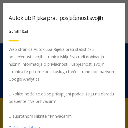
Autoklub Rijeka prati posjećenost svojih
stranica
Web stranica Autokluba Rijeka prati statističku
posjećenost svojih stranica isključivo radi dobivanja
051 212 442
Centrala
nužnih informacija o privlačnosti i uspješnosti svojih
Pon - Pet 08:00 - 16:00
stranica te pritom koristi uslugu treće strane pod nazivom
Google Analytics.
Rujevica 9/1, 51000 Rijeka
U koliko ne želite da se prikupljeni podaci šalju na obradu
odaberite "Ne prihvaćam".
U suprotnom kliknite "Prihvaćam".
Početna
HAK Članstvo – isplati se biti član
HAK popusti
Uštedite s HAK-om – istekle akcije
Anet autodijelovi
Zaštita podataka