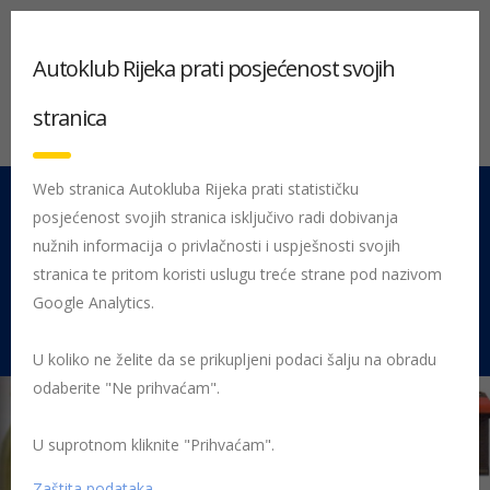
Autoklub Rijeka prati posjećenost svojih
stranica
Web stranica Autokluba Rijeka prati statističku
posjećenost svojih stranica isključivo radi dobivanja
051 212 442
Centrala
nužnih informacija o privlačnosti i uspješnosti svojih
Pon - Pet 08:00 - 16:00
stranica te pritom koristi uslugu treće strane pod nazivom
Google Analytics.
Rujevica 9/1, 51000 Rijeka
U koliko ne želite da se prikupljeni podaci šalju na obradu
odaberite "Ne prihvaćam".
U suprotnom kliknite "Prihvaćam".
Početna
HAK Članstvo – isplati se biti član
HAK popusti
Uštedite s HAK-om – istekle akcije
Anet popust siječanj 2020
Zaštita podataka