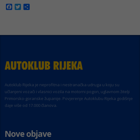
Facebook
Twitter
Share
Autoklub Rijeka je neprofitna i nestranačka udruga u koju su
učlanjeni vozači i vlasnici vozila na motorni pogon, uglavnom žitelji
Primorsko-goranske županije. Povjerenje Autoklubu Rijeka godišnje
daje više od 17.000 članova.
Nove objave