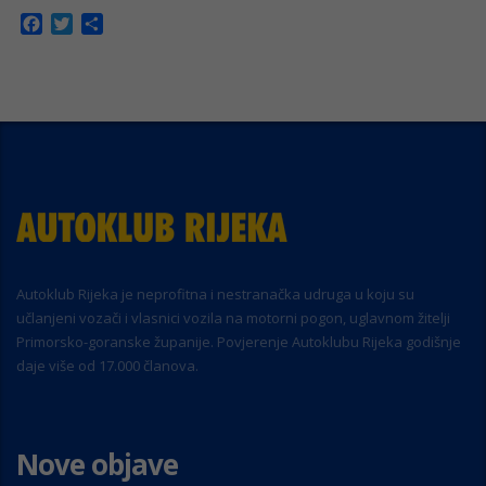
Facebook
Twitter
Share
Autoklub Rijeka je neprofitna i nestranačka udruga u koju su
učlanjeni vozači i vlasnici vozila na motorni pogon, uglavnom žitelji
Primorsko-goranske županije. Povjerenje Autoklubu Rijeka godišnje
daje više od 17.000 članova.
Nove objave