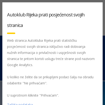
Autoklub Rijeka prati posjećenost svojih
stranica
Web stranica Autokluba Rijeka prati statističku
posjećenost svojih stranica isključivo radi dobivanja
051 212 442
Centrala
nužnih informacija o privlačnosti i uspješnosti svojih
Pon - Pet 08:00 - 16:00
stranica te pritom koristi uslugu treće strane pod nazivom
Google Analytics.
Rujevica 9/1, 51000 Rijeka
U koliko ne želite da se prikupljeni podaci šalju na obradu
odaberite "Ne prihvaćam".
U suprotnom kliknite "Prihvaćam".
Početna
HAK Članstvo – isplati se biti član
HAK popusti
Uštedite s HAK-om – istekle akcije
Nikal vas vodi u Dubai
Zaštita podataka