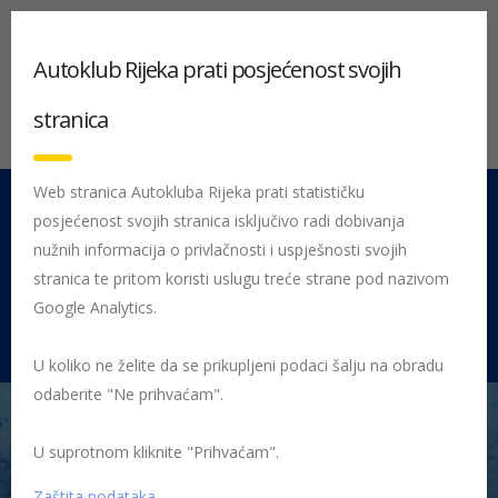
Autoklub Rijeka prati posjećenost svojih
stranica
Web stranica Autokluba Rijeka prati statističku
posjećenost svojih stranica isključivo radi dobivanja
051 212 442
Centrala
nužnih informacija o privlačnosti i uspješnosti svojih
Pon - Pet 08:00 - 16:00
stranica te pritom koristi uslugu treće strane pod nazivom
Google Analytics.
Rujevica 9/1, 51000 Rijeka
U koliko ne želite da se prikupljeni podaci šalju na obradu
odaberite "Ne prihvaćam".
U suprotnom kliknite "Prihvaćam".
Početna
HAK Članstvo – isplati se biti član
HAK popusti
Uštedite s HAK-om – istekle akcije
ghetaldus sluzbeno
Zaštita podataka