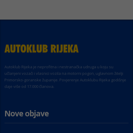
Autoklub Rijeka je neprofitna i nestranačka udruga u koju su
učlanjeni vozači i vlasnici vozila na motorni pogon, uglavnom žitelji
Primorsko-goranske županije. Povjerenje Autoklubu Rijeka godišnje
daje više od 17.000 članova.
Nove objave