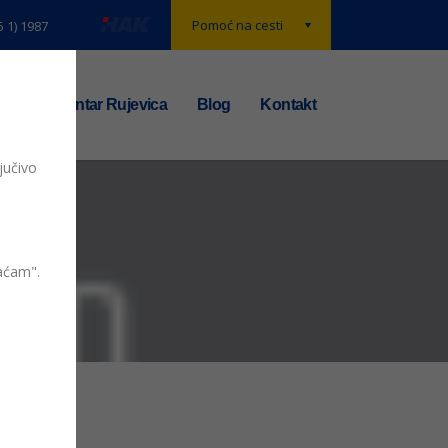
Pomoć na cesti
5 1) 1987
t
TS centar Rujevica
Blog
Kontakt
jučivo
vaćam".