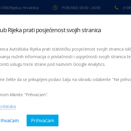
 51000 Rijeka, Hrvatska
PON-NED 00:00 - 24:00
(+38
ub Rijeka prati posjećenost svojih stranica
ki pregled
Pomoć na cesti
Servis
Preventiva
Spor
nica Autokluba Rijeka prati statističku posjećenost svojih stranica iskl
vanja nužnih informacija o privlačnosti i uspješnosti svojih stranica te
oristi uslugu treće strane pod nazivom Google Analytics.
nski modeli
osnovni-optimum
 ne želite da se prikupljeni podaci šalju na obradu odaberite "Ne prih
nom kliknite "Prihvaćam".
podataka
rihvaćam
Prihvaćam