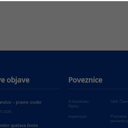
e objave
Poveznice
anstvo – pravne osobe
O Autoklubu
HAK Člans
Rijeka
07.2026
Impressum
Prometna
preventiva
oridor spašava živote