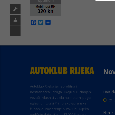
Facebook
Twitter
Share
Nov
Autoklub Rijeka je neprofitna i
HAK čl
nestranačka udruga u koju su učlanjeni
vozači i vlasnici vozila na motorni pogon,
21.
uglavnom žitelji Primorsko-goranske
županije. Povjerenje Autoklubu Rijeka
Hitni k
godišnje daje više od 17.000 članova.