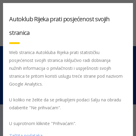
Autoklub Rijeka prati posjećenost svojih
stranica
Web stranica Autokluba Rijeka prati statističku
posjećenost svojih stranica isključivo radi dobivanja
051 212 442
Centrala
nužnih informacija o privlačnosti i uspješnosti svojih
Pon - Pet 08:00 - 16:00
stranica te pritom koristi uslugu treće strane pod nazivom
Google Analytics.
Rujevica 9/1, 51000 Rijeka
U koliko ne želite da se prikupljeni podaci šalju na obradu
odaberite "Ne prihvaćam".
U suprotnom kliknite "Prihvaćam".
Početna
HAK Članstvo – isplati se biti član
Učlanite novoga člana
u AK Rijeka i izaberite vrijedan poklon!
ruksak-big
Zaštita podataka