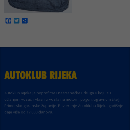
Facebook
Twitter
Share
Autoklub Rijeka je neprofitna i nestranačka udruga u koju su
učlanjeni vozači i vlasnici vozila na motorni pogon, uglavnom žitelji
Primorsko-goranske županije. Povjerenje Autoklubu Rijeka godišnje
daje više od 17.000 članova.