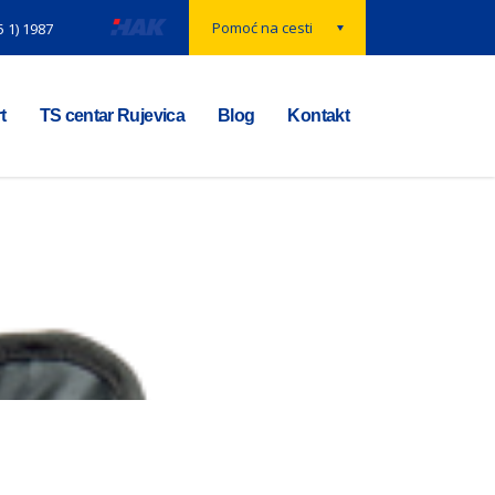
Pomoć na cesti
5 1) 1987
t
TS centar Rujevica
Blog
Kontakt