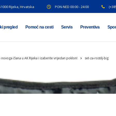
 51000 Rijeka, Hrvatska
PON-NED 00:00 - 24:00
(+38
ki pregled
Pomoć na cesti
Servis
Preventiva
Spor
e novoga člana u AK Rijeka i izaberite vrijedan poklon!
set-za-rostilj-big