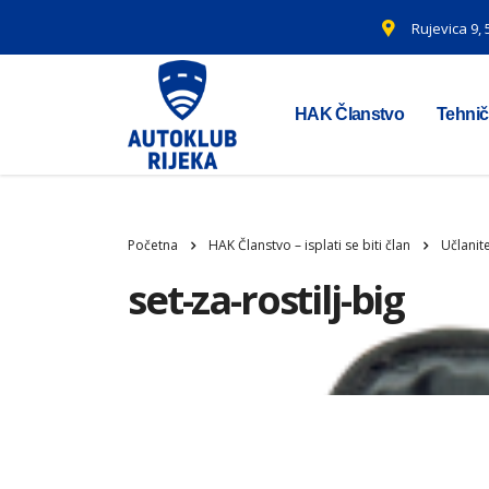
Rujevica 9,
HAK Članstvo
Tehnič
Početna
HAK Članstvo – isplati se biti član
Učlanit
set-za-rostilj-big