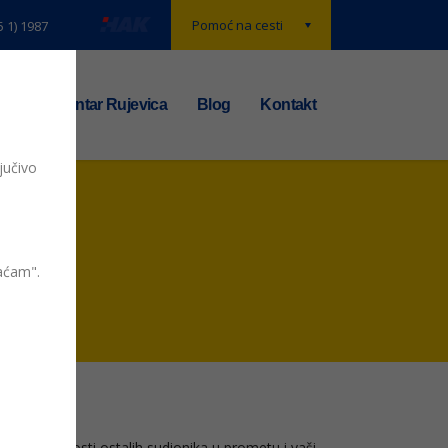
Pomoć na cesti
5 1) 1987
t
TS centar Rujevica
Blog
Kontakt
jučivo
vaćam".
sti i sigurnosti ostalih sudionika u prometu i vaši