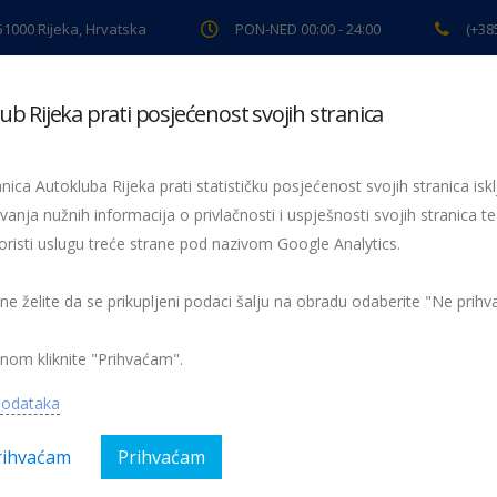
 51000 Rijeka, Hrvatska
PON-NED 00:00 - 24:00
(+38
ub Rijeka prati posjećenost svojih stranica
ki pregled
Pomoć na cesti
Servis
Preventiva
Spor
nica Autokluba Rijeka prati statističku posjećenost svojih stranica iskl
vanja nužnih informacija o privlačnosti i uspješnosti svojih stranica te
oristi uslugu treće strane pod nazivom Google Analytics.
u!
 ne želite da se prikupljeni podaci šalju na obradu odaberite "Ne prih
nom kliknite "Prihvaćam".
podataka
rihvaćam
Prihvaćam
ijeka prvenstveno brine o zadovoljstvu svojih članova, njihovoj sigurno