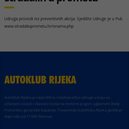
Udruga provodi niz preventivnih akcija. Sjedište Udruge je u Puli.
www.stradaliuprometu.hr/onama.php
Autoklub Rijeka je neprofitna i nestranačka udruga u koju su
učlanjeni vozači i vlasnici vozila na motorni pogon, uglavnom žitelji
Primorsko-goranske županije. Povjerenje Autoklubu Rijeka godišnje
daje više od 17.000 članova.