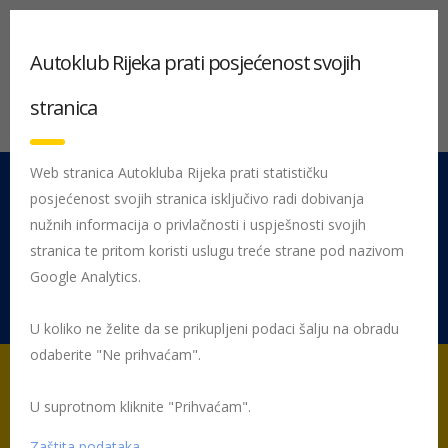
Autoklub Rijeka prati posjećenost svojih
stranica
Web stranica Autokluba Rijeka prati statističku
posjećenost svojih stranica isključivo radi dobivanja
051 212 442
Centrala
nužnih informacija o privlačnosti i uspješnosti svojih
Pon - Pet 08:00 - 16:00
stranica te pritom koristi uslugu treće strane pod nazivom
Google Analytics.
Rujevica 9/1, 51000 Rijeka
U koliko ne želite da se prikupljeni podaci šalju na obradu
odaberite "Ne prihvaćam".
U suprotnom kliknite "Prihvaćam".
Početna
Linkovi
Zaštita podataka