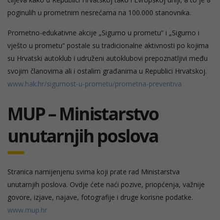
poginulih u prometnim nesrećama na 100.000 stanovnika.
Prometno-edukativne akcije „Sigurno u prometu“ i „Sigurno i
vješto u prometu“ postale su tradicionalne aktivnosti po kojima
su Hrvatski autoklub i udruženi autoklubovi prepoznatljivi među
svojim članovima ali i ostalim građanima u Republici Hrvatskoj.
www.hak.hr/sigurnost-u-prometu/prometna-preventiva
MUP – Ministarstvo
unutarnjih poslova
Stranica namijenjenu svima koji prate rad Ministarstva
unutarnjih poslova. Ovdje ćete naći pozive, priopćenja, važnije
govore, izjave, najave, fotografije i druge korisne podatke.
www.mup.hr