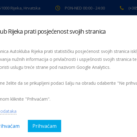
 51000 Rijeka, Hrvatska
PON-NED 00:00 - 24:00
(+38
ub Rijeka prati posjećenost svojih stranica
ki pregled
Pomoć na cesti
Servis
Preventiva
Spor
nica Autokluba Rijeka prati statističku posjećenost svojih stranica iskl
vanja nužnih informacija o privlačnosti i uspješnosti svojih stranica te
oristi uslugu treće strane pod nazivom Google Analytics.
eventive
Vidi i klikni
Vidi i klikni
 ne želite da se prikupljeni podaci šalju na obradu odaberite "Ne prih
nom kliknite "Prihvaćam".
podataka
rihvaćam
Prihvaćam