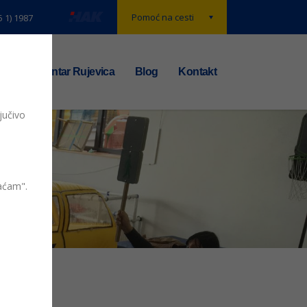
Pomoć na cesti
5 1) 1987
t
TS centar Rujevica
Blog
Kontakt
jučivo
vaćam".