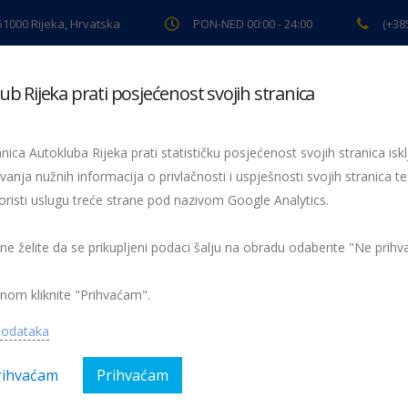
 51000 Rijeka, Hrvatska
PON-NED 00:00 - 24:00
(+38
ub Rijeka prati posjećenost svojih stranica
ki pregled
Pomoć na cesti
Servis
Preventiva
Spor
nica Autokluba Rijeka prati statističku posjećenost svojih stranica iskl
vanja nužnih informacija o privlačnosti i uspješnosti svojih stranica te
oristi uslugu treće strane pod nazivom Google Analytics.
r
 ne želite da se prikupljeni podaci šalju na obradu odaberite "Ne prih
nom kliknite "Prihvaćam".
podataka
rihvaćam
Prihvaćam