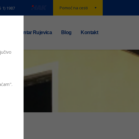
Pomoć na cesti
5 1) 1987
t
TS centar Rujevica
Blog
Kontakt
jučivo
vaćam".