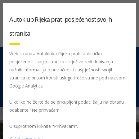
Autoklub Rijeka prati posjećenost svojih
stranica
Web stranica Autokluba Rijeka prati statističku
posjećenost svojih stranica isključivo radi dobivanja
051 212 442
Centrala
nužnih informacija o privlačnosti i uspješnosti svojih
Pon - Pet 08:00 - 16:00
stranica te pritom koristi uslugu treće strane pod nazivom
Google Analytics.
Rujevica 9/1, 51000 Rijeka
U koliko ne želite da se prikupljeni podaci šalju na obradu
odaberite "Ne prihvaćam".
U suprotnom kliknite "Prihvaćam".
Početna
AUTOKLUB RIJEKA – tehničko servisni centar
5
Zaštita podataka