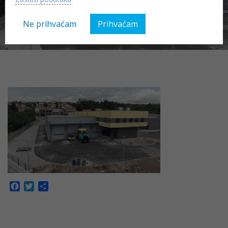
5
Ne prihvaćam
Prihvaćam
Facebook
Twitter
Share