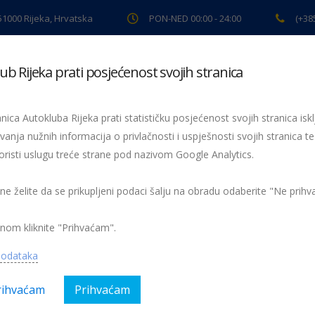
 51000 Rijeka, Hrvatska
PON-NED 00:00 - 24:00
(+38
ub Rijeka prati posjećenost svojih stranica
ki pregled
Pomoć na cesti
Servis
Preventiva
Spor
nica Autokluba Rijeka prati statističku posjećenost svojih stranica iskl
vanja nužnih informacija o privlačnosti i uspješnosti svojih stranica te
oristi uslugu treće strane pod nazivom Google Analytics.
IMG-20240904-WA0000
00
 ne želite da se prikupljeni podaci šalju na obradu odaberite "Ne prih
nom kliknite "Prihvaćam".
podataka
rihvaćam
Prihvaćam