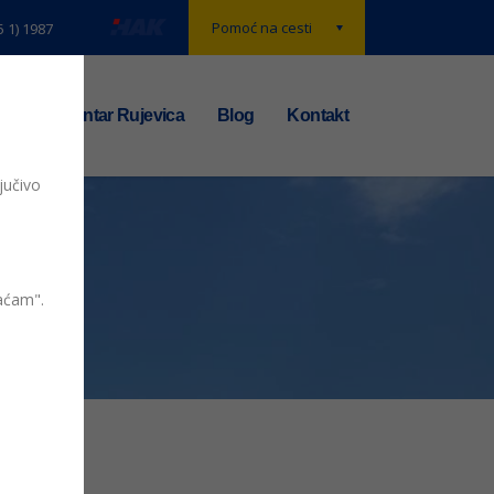
Pomoć na cesti
5 1) 1987
t
TS centar Rujevica
Blog
Kontakt
jučivo
vaćam".