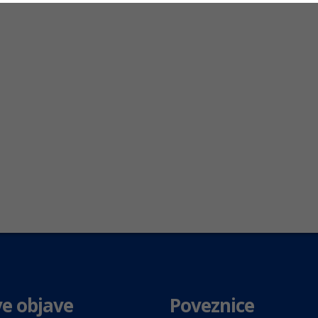
e objave
Poveznice