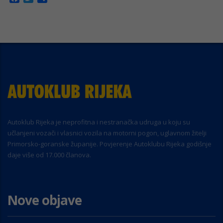
Autoklub Rijeka je neprofitna i nestranačka udruga u koju su
učlanjeni vozači i vlasnici vozila na motorni pogon, uglavnom žitelji
Primorsko-goranske županije. Povjerenje Autoklubu Rijeka godišnje
daje više od 17.000 članova.
Nove objave