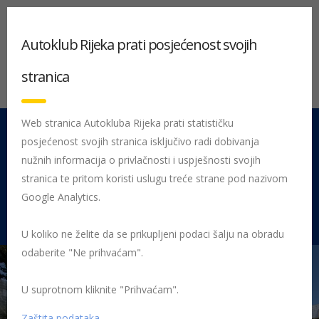
Autoklub Rijeka prati posjećenost svojih
stranica
Web stranica Autokluba Rijeka prati statističku
posjećenost svojih stranica isključivo radi dobivanja
051 212 442
Centrala
nužnih informacija o privlačnosti i uspješnosti svojih
Pon - Pet 08:00 - 16:00
stranica te pritom koristi uslugu treće strane pod nazivom
Google Analytics.
Rujevica 9/1, 51000 Rijeka
U koliko ne želite da se prikupljeni podaci šalju na obradu
odaberite "Ne prihvaćam".
U suprotnom kliknite "Prihvaćam".
Početna
AUTOKLUB RIJEKA – tehničko servisni centar
IMG-
20240904-WA0014
Zaštita podataka