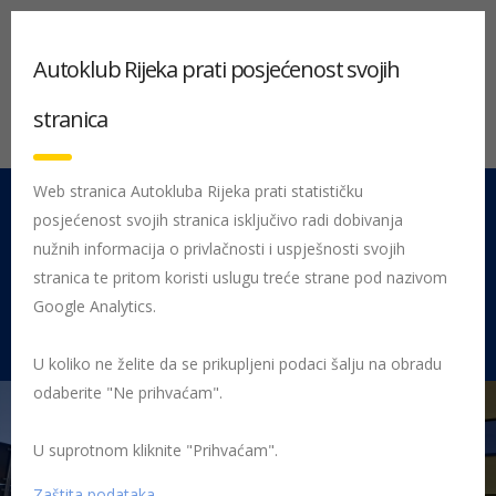
Autoklub Rijeka prati posjećenost svojih
stranica
Web stranica Autokluba Rijeka prati statističku
posjećenost svojih stranica isključivo radi dobivanja
051 212 442
Centrala
nužnih informacija o privlačnosti i uspješnosti svojih
Pon - Pet 08:00 - 16:00
stranica te pritom koristi uslugu treće strane pod nazivom
Google Analytics.
Rujevica 9/1, 51000 Rijeka
U koliko ne želite da se prikupljeni podaci šalju na obradu
odaberite "Ne prihvaćam".
U suprotnom kliknite "Prihvaćam".
Početna
AUTOKLUB RIJEKA – tehničko servisni centar
natpis 2
Zaštita podataka