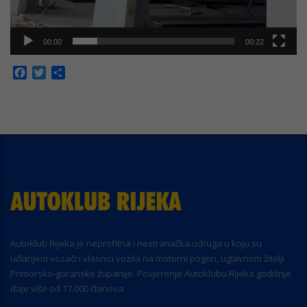
00:00
00:22
Facebook
Twitter
Share
Autoklub Rijeka je neprofitna i nestranačka udruga u koju su
učlanjeni vozači i vlasnici vozila na motorni pogon, uglavnom žitelji
Primorsko-goranske županije. Povjerenje Autoklubu Rijeka godišnje
daje više od 17.000 članova.