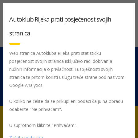
Autoklub Rijeka prati posjećenost svojih
stranica
Web stranica Autokluba Rijeka prati statističku
posjećenost svojih stranica isključivo radi dobivanja
051 212 442
Centrala
nužnih informacija o privlačnosti i uspješnosti svojih
Pon - Pet 08:00 - 16:00
stranica te pritom koristi uslugu treće strane pod nazivom
Google Analytics.
Rujevica 9/1, 51000 Rijeka
U koliko ne želite da se prikupljeni podaci šalju na obradu
odaberite "Ne prihvaćam".
U suprotnom kliknite "Prihvaćam".
Početna
AUTOKLUB RIJEKA – tehničko servisni centar
WhatsApp
Video 2025-01-22 at 13.21.02
Zaštita podataka