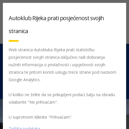
Autoklub Rijeka prati posjećenost svojih
stranica
Web stranica Autokluba Rijeka prati statističku
posjećenost svojih stranica isključivo radi dobivanja
051 212 442
Centrala
nužnih informacija o privlačnosti i uspješnosti svojih
Pon - Pet 08:00 - 16:00
stranica te pritom koristi uslugu treće strane pod nazivom
Google Analytics.
Rujevica 9/1, 51000 Rijeka
U koliko ne želite da se prikupljeni podaci šalju na obradu
odaberite "Ne prihvaćam".
U suprotnom kliknite "Prihvaćam".
Početna
AUTOKLUB RIJEKA – tehničko servisni centar
zgrada
Zaštita podataka