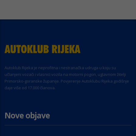
Autoklub Rijeka je neprofitna i nestranačka udruga u koju su
učlanjeni vozači i vlasnici vozila na motorni pogon, uglavnom žitelji
Primorsko-goranske županije. Povjerenje Autoklubu Rijeka godišnje
daje više od 17.000 članova.
Nove objave