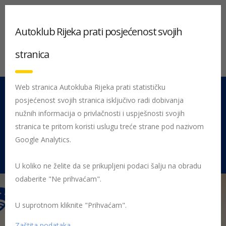
Autoklub Rijeka prati posjećenost svojih
stranica
Web stranica Autokluba Rijeka prati statističku
posjećenost svojih stranica isključivo radi dobivanja
051 212 442
Centrala
nužnih informacija o privlačnosti i uspješnosti svojih
Pon - Pet 08:00 - 16:00
stranica te pritom koristi uslugu treće strane pod nazivom
Google Analytics.
Rujevica 9/1, 51000 Rijeka
U koliko ne želite da se prikupljeni podaci šalju na obradu
odaberite "Ne prihvaćam".
U suprotnom kliknite "Prihvaćam".
Početna
Uštedite s HAK-om
Uštedite s hakom fb (1200 × 630
px)
Zaštita podataka