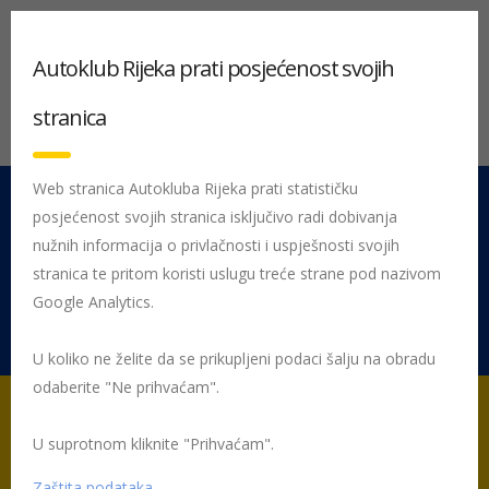
Autoklub Rijeka prati posjećenost svojih
stranica
Web stranica Autokluba Rijeka prati statističku
posjećenost svojih stranica isključivo radi dobivanja
051 212 442
Centrala
nužnih informacija o privlačnosti i uspješnosti svojih
Pon - Pet 08:00 - 16:00
stranica te pritom koristi uslugu treće strane pod nazivom
Google Analytics.
Rujevica 9/1, 51000 Rijeka
U koliko ne želite da se prikupljeni podaci šalju na obradu
odaberite "Ne prihvaćam".
U suprotnom kliknite "Prihvaćam".
Početna
VC Sidebars
Sidebar prijevoz vozila u kvaru
Zaštita podataka