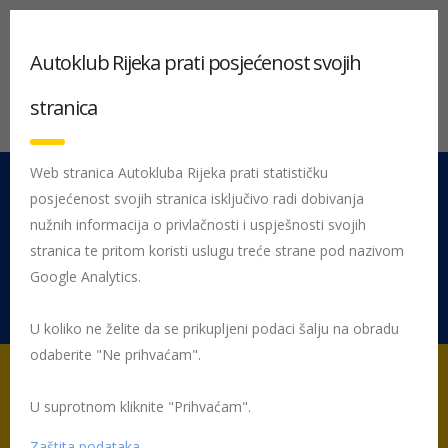
Autoklub Rijeka prati posjećenost svojih
stranica
Web stranica Autokluba Rijeka prati statističku
posjećenost svojih stranica isključivo radi dobivanja
051 212 442
Centrala
nužnih informacija o privlačnosti i uspješnosti svojih
Pon - Pet 08:00 - 16:00
stranica te pritom koristi uslugu treće strane pod nazivom
Google Analytics.
Rujevica 9/1, 51000 Rijeka
U koliko ne želite da se prikupljeni podaci šalju na obradu
odaberite "Ne prihvaćam".
U suprotnom kliknite "Prihvaćam".
Početna
Posljednje objavljene novosti
Žmigavac
Žmigavac
73
Zaštita podataka