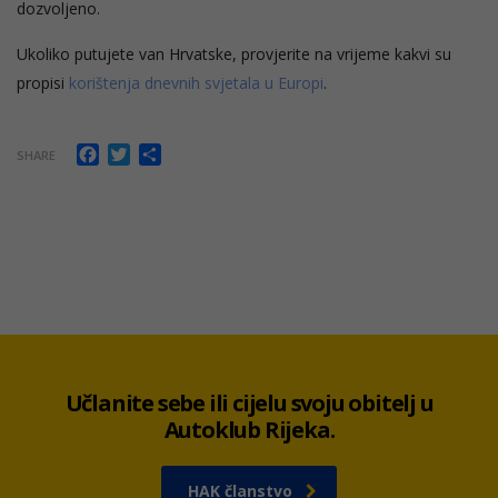
dozvoljeno.
Ukoliko putujete van Hrvatske, provjerite na vrijeme kakvi su
propisi
korištenja dnevnih svjetala u Europi
.
Facebook
Twitter
Share
SHARE
Učlanite sebe ili cijelu svoju obitelj u
Autoklub Rijeka.
HAK članstvo