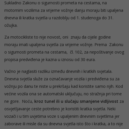
Sukladno Zakonu o sigurnosti prometa na cestama, na
motornim vozilima za vrijeme vožnje danju moraju biti upaljena
dnevna ili kratka svjetla u razdoblju od 1. studenoga do 31.
ožujka.
Za motocikliste to nije novost, oni znaju da cijele godine
moraju imati upaljena svjetla za vrijeme vožnje. Prema Zakonu
o sigurnosti prometa na cestama, čl. 102, za nepoštivanje ovog
propisa predviđena je kazna u iznosu od 30 eura.
Važno je naglasiti razliku između dnevnih i kratkih svjetala.
Dnevna svjetla služe za označavanje vozila i predviđena su za
vožnju po danu te niste u prekršaju kad koristite samo njih. Kod
većine vozila ona se automatski uključuju, no stražnja pri tome
ne gore. Noću,
kroz tunel ili u slučaju smanjene vidljivost
za
osvjetljavanje ceste potrebno je koristiti kratka svjetla. Neki
vozači i u tim uvjetima voze s upaljenim dnevnim svjetlima jer
zaborave ili misle da su dnevna svjetla isto što i kratka, a to nije