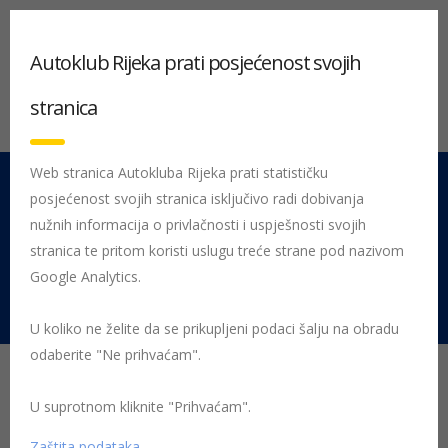
Autoklub Rijeka prati posjećenost svojih
stranica
Web stranica Autokluba Rijeka prati statističku
posjećenost svojih stranica isključivo radi dobivanja
051 212 442
Centrala
nužnih informacija o privlačnosti i uspješnosti svojih
Pon - Pet 08:00 - 16:00
stranica te pritom koristi uslugu treće strane pod nazivom
Google Analytics.
Rujevica 9/1, 51000 Rijeka
U koliko ne želite da se prikupljeni podaci šalju na obradu
odaberite "Ne prihvaćam".
Dnevna svjetla obvezna
od 1. studenog do 31.
U suprotnom kliknite "Prihvaćam".
Zaštita podataka