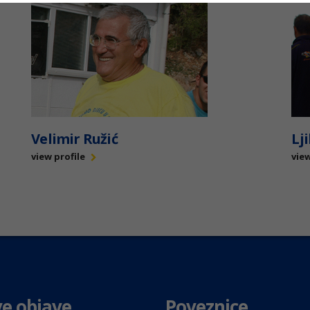
Velimir Ružić
Lj
view profile
view
e objave
Poveznice