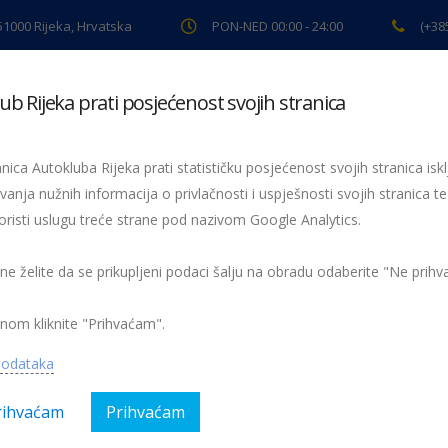
 51000 Rijeka, Hrvatska
PON-NED 00:00 - 24:00
(+38
ub Rijeka prati posjećenost svojih stranica
ki pregled
Pomoć na cesti
Servis
Preventiva
Spor
nica Autokluba Rijeka prati statističku posjećenost svojih stranica iskl
vanja nužnih informacija o privlačnosti i uspješnosti svojih stranica te
oristi uslugu treće strane pod nazivom Google Analytics.
 ne želite da se prikupljeni podaci šalju na obradu odaberite "Ne prih
nom kliknite "Prihvaćam".
podataka
rihvaćam
Prihvaćam