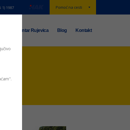
Pomoć na cesti
5 1) 1987
t
TS centar Rujevica
Blog
Kontakt
jučivo
vaćam".