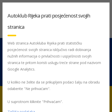
Autoklub Rijeka prati posjećenost svojih
stranica
Web stranica Autokluba Rijeka prati statističku
posjećenost svojih stranica isključivo radi dobivanja
051 212 442
Centrala
nužnih informacija o privlačnosti i uspješnosti svojih
Pon - Pet 08:00 - 16:00
stranica te pritom koristi uslugu treće strane pod nazivom
Google Analytics.
Rujevica 9/1, 51000 Rijeka
U koliko ne želite da se prikupljeni podaci šalju na obradu
odaberite "Ne prihvaćam".
U suprotnom kliknite "Prihvaćam".
Početna
Volonteri
Velimir Ružić
Zaštita podataka