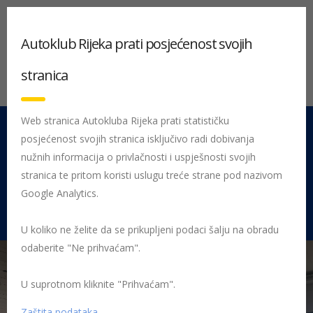
Autoklub Rijeka prati posjećenost svojih
stranica
Web stranica Autokluba Rijeka prati statističku
posjećenost svojih stranica isključivo radi dobivanja
051 212 442
Centrala
nužnih informacija o privlačnosti i uspješnosti svojih
Pon - Pet 08:00 - 16:00
stranica te pritom koristi uslugu treće strane pod nazivom
Google Analytics.
Rujevica 9/1, 51000 Rijeka
U koliko ne želite da se prikupljeni podaci šalju na obradu
odaberite "Ne prihvaćam".
U suprotnom kliknite "Prihvaćam".
Početna
AUTOKLUB RIJEKA – tehničko servisni centar
WhatsApp
Image 2024-11-25 at 12.31.47
Zaštita podataka