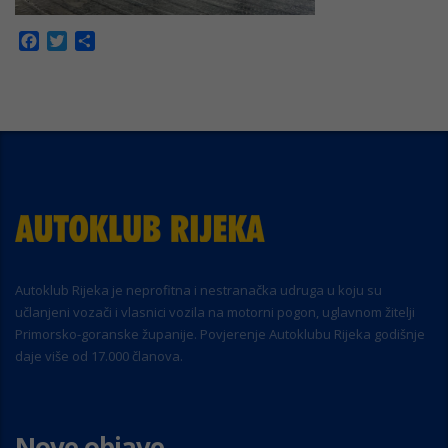
Facebook
Twitter
Share
Autoklub Rijeka je neprofitna i nestranačka udruga u koju su
učlanjeni vozači i vlasnici vozila na motorni pogon, uglavnom žitelji
Primorsko-goranske županije. Povjerenje Autoklubu Rijeka godišnje
daje više od 17.000 članova.
Nove objave