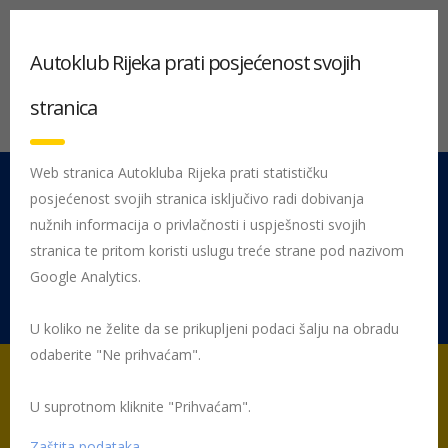
Autoklub Rijeka prati posjećenost svojih
stranica
Web stranica Autokluba Rijeka prati statističku
posjećenost svojih stranica isključivo radi dobivanja
051 212 442
Centrala
nužnih informacija o privlačnosti i uspješnosti svojih
Pon - Pet 08:00 - 16:00
stranica te pritom koristi uslugu treće strane pod nazivom
Google Analytics.
Rujevica 9/1, 51000 Rijeka
U koliko ne želite da se prikupljeni podaci šalju na obradu
odaberite "Ne prihvaćam".
U suprotnom kliknite "Prihvaćam".
Početna
Posljednje objavljene novosti
Žmigavac
Žmigavac
70
Zaštita podataka