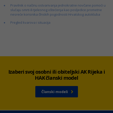
Pravilnik o načinu ostvarivanja jednokratne novčane pomoći u
slučaju smrti ili tjelesnog oštećenja kao posljedice prometne
nesreće korisnika člnskih pogodnosti Hrvatskog autokluba
Pregled kvarova i situacija
Izaberi svoj osobni ili obiteljski AK Rijeka i
HAK članski model
Članski modeli