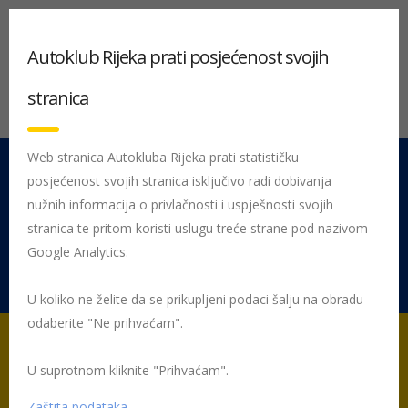
Autoklub Rijeka prati posjećenost svojih
stranica
Web stranica Autokluba Rijeka prati statističku
posjećenost svojih stranica isključivo radi dobivanja
051 212 442
Centrala
nužnih informacija o privlačnosti i uspješnosti svojih
Pon - Pet 08:00 - 16:00
stranica te pritom koristi uslugu treće strane pod nazivom
Google Analytics.
Rujevica 9/1, 51000 Rijeka
U koliko ne želite da se prikupljeni podaci šalju na obradu
odaberite "Ne prihvaćam".
U suprotnom kliknite "Prihvaćam".
Početna
Posljednje objavljene novosti
Nekategorizirano
Pravila članskih modela
Zaštita podataka