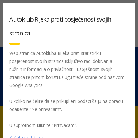
Autoklub Rijeka prati posjećenost svojih
stranica
Web stranica Autokluba Rijeka prati statističku
posjećenost svojih stranica isključivo radi dobivanja
051 212 442
Centrala
nužnih informacija o privlačnosti i uspješnosti svojih
Pon - Pet 08:00 - 16:00
stranica te pritom koristi uslugu treće strane pod nazivom
Google Analytics.
Rujevica 9/1, 51000 Rijeka
U koliko ne želite da se prikupljeni podaci šalju na obradu
odaberite "Ne prihvaćam".
U suprotnom kliknite "Prihvaćam".
Početna
Tehnički pregled vozila i registracija
Izvanredni tehnički
pregled vozila
Zaštita podataka