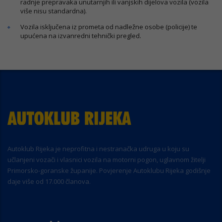
radnje prepravaka unutarnjih ili vanjskih dijelova vozila (vozila
više nisu standardna).
Vozila isključena iz prometa od nadležne osobe (policije) te
upućena na izvanredni tehnički pregled.
Autoklub Rijeka je neprofitna i nestranačka udruga u koju su
učlanjeni vozači i vlasnici vozila na motorni pogon, uglavnom žitelji
Primorsko-goranske županije. Povjerenje Autoklubu Rijeka godišnje
daje više od 17.000 članova.